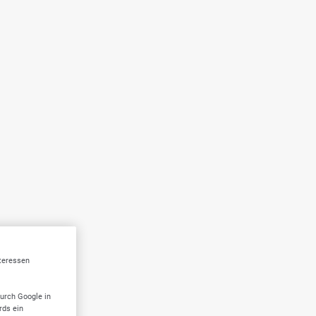
nteressen
durch Google in
rds ein