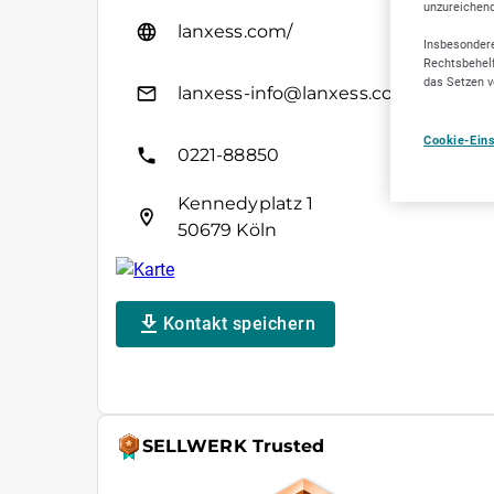
unzureichen
lanxess.com/
Insbesondere
Rechtsbehelf
das Setzen v
lanxess-info@lanxess.com
Cookie-Ein
0221-88850
Kennedyplatz 1
50679 Köln
Kontakt speichern
SELLWERK Trusted