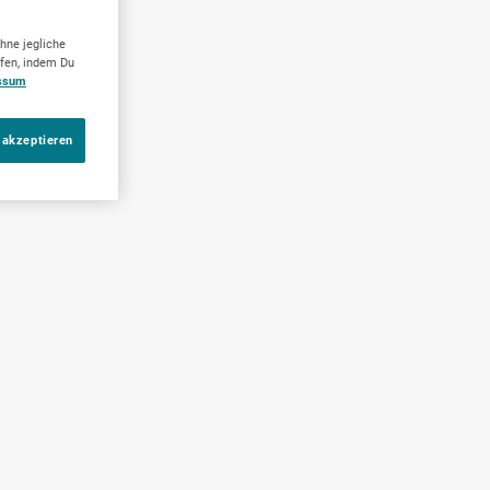
hne jegliche
ufen, indem Du
ssum
 akzeptieren