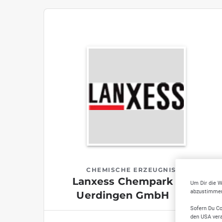
CHEMISCHE ERZEUGNISSE
Lanxess Chempark
Um Dir die W
abzustimmen,
Uerdingen GmbH
Sofern Du Co
den USA vera