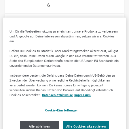
6
Jetzt empfehlen
Um Dir die Webseitennutzung zu erleichtern, unsere Produkte zu verbessern
und Angebote auf Deine Interessen abzustimmen, setzen wir u.a. Cookies
ein.
Sofern Du Cookies zu Statistik- oder Marketingzwecken akzeptierst, willigst
Du ein, dass Deine Daten durch Google in den USA verarbeitet werden. Aus
Sicht des Europäischen Gerichtshofs besitzt die USA nach EU-Standards ein
LEISTUNGEN
unzureichendes Datenschutzniveau.
Lang Öl GmbH - Ihr
Insbesondere besteht die Gefahr, dass Deine Daten durch US-Behörden zu
Zwecken der Überwachung ohne jegliche Rechtsbehelfsmöglichkeiten
Energielieferant.
verarbeitet werden können. Du kannst diese Einwilligung jederzeit
widerrufen, indem Du das Setzen von Cookies auf Unbedingt erforderlich
Cookies beschränkst.
Datenschutzhinweise
Impressum
Heizöl
Cookie-Einstellungen
Wir bieten dir zuverlässige und pünktliche
Alle ablehnen
Alle Cookies akzeptieren
Heizöl-Lieferungen, die für effizientes Heizen