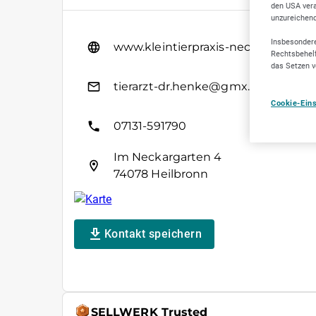
den USA vera
unzureichen
Insbesondere
www.kleintierpraxis-neckargarten.de/
Rechtsbehelf
das Setzen v
tierarzt-dr.henke@gmx.de
Cookie-Ein
07131-591790
Im Neckargarten 4
74078 Heilbronn
Kontakt speichern
SELLWERK Trusted