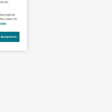
rds ein
hne jegliche
ufen, indem Du
ssum
 akzeptieren