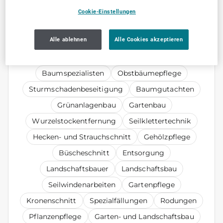
Terrassenpflege
Pflanzungen
Cookie-Einstellungen
Problembaumfällung
Mulcharbeiten
Alle ablehnen
Alle Cookies akzeptieren
Obstbaumbeschnitt
Landschaftspflege
Gehölzbeschnitt
Holzhäckslerarbeiten
Baumspezialisten
Obstbäumepflege
Sturmschadenbeseitigung
Baumgutachten
Grünanlagenbau
Gartenbau
Wurzelstockentfernung
Seilklettertechnik
Hecken- und Strauchschnitt
Gehölzpflege
Büscheschnitt
Entsorgung
Landschaftsbauer
Landschaftsbau
Seilwindenarbeiten
Gartenpflege
Kronenschnitt
Spezialfällungen
Rodungen
Pflanzenpflege
Garten- und Landschaftsbau