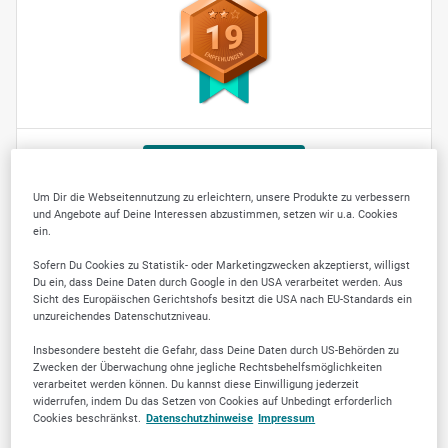
19
Jetzt empfehlen
Um Dir die Webseitennutzung zu erleichtern, unsere Produkte zu verbessern
und Angebote auf Deine Interessen abzustimmen, setzen wir u.a. Cookies
ein.
Sofern Du Cookies zu Statistik- oder Marketingzwecken akzeptierst, willigst
Du ein, dass Deine Daten durch Google in den USA verarbeitet werden. Aus
KEYWORDS
Sicht des Europäischen Gerichtshofs besitzt die USA nach EU-Standards ein
unzureichendes Datenschutzniveau.
Grundstückspflege
Baumfällungen
Insbesondere besteht die Gefahr, dass Deine Daten durch US-Behörden zu
Zwecken der Überwachung ohne jegliche Rechtsbehelfsmöglichkeiten
Gartengestaltung
Baumstumpfbeseitigung
verarbeitet werden können. Du kannst diese Einwilligung jederzeit
widerrufen, indem Du das Setzen von Cookies auf Unbedingt erforderlich
Baumschnitt
Pflanzenschnitt
Cookies beschränkst.
Datenschutzhinweise
Impressum
Grünschnittentsorgung
Hebebühnenarbeiten