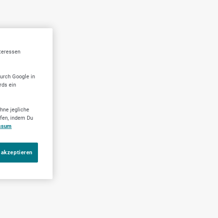
nteressen
durch Google in
rds ein
hne jegliche
ufen, indem Du
ssum
 akzeptieren