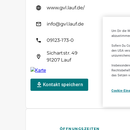
www.gvl.lauf.de/
info@gvl.lauf.de
Um Dir die W
abzustimmen,
09123-173-0
Sofern Du Co
den USA vera
Sichartstr. 49
unzureichen
91207 Lauf
Insbesondere
Rechtsbehelf
das Setzen v
Kontakt speichern
Cookie-Ein
ÖFFNUNGSZEITEN