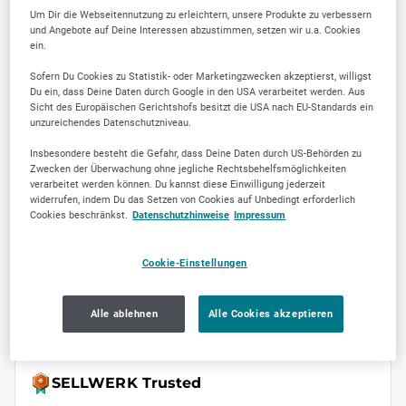
Um Dir die Webseitennutzung zu erleichtern, unsere Produkte zu verbessern
und Angebote auf Deine Interessen abzustimmen, setzen wir u.a. Cookies
Montag
09:00
-
19:00
ein.
Dienstag
09:00
-
19:00
Sofern Du Cookies zu Statistik- oder Marketingzwecken akzeptierst, willigst
Mittwoch
09:00
-
19:00
Du ein, dass Deine Daten durch Google in den USA verarbeitet werden. Aus
Sicht des Europäischen Gerichtshofs besitzt die USA nach EU-Standards ein
Donnerstag
09:00
-
19:00
unzureichendes Datenschutzniveau.
Freitag
09:00
-
19:00
Insbesondere besteht die Gefahr, dass Deine Daten durch US-Behörden zu
Zwecken der Überwachung ohne jegliche Rechtsbehelfsmöglichkeiten
Samstag
09:00
-
19:00
verarbeitet werden können. Du kannst diese Einwilligung jederzeit
widerrufen, indem Du das Setzen von Cookies auf Unbedingt erforderlich
Sonntag
09:00
-
19:00
Cookies beschränkst.
Datenschutzhinweise
Impressum
Zusätzliche Infos zu den Öffnungszeiten
Cookie-Einstellungen
Öffnungszeiten nach Terminabsprache
Alle ablehnen
Alle Cookies akzeptieren
SELLWERK Trusted