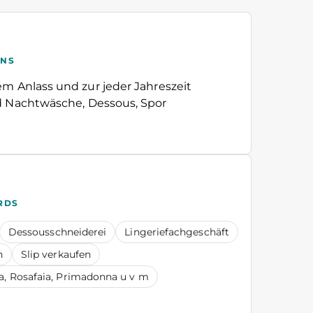
UNS
em Anlass und zur jeder Jahreszeit
d Nachtwäsche, Dessous, Spor
RDS
Dessousschneiderei
Lingeriefachgeschäft
n
Slip verkaufen
ta, Rosafaia, Primadonna u v m