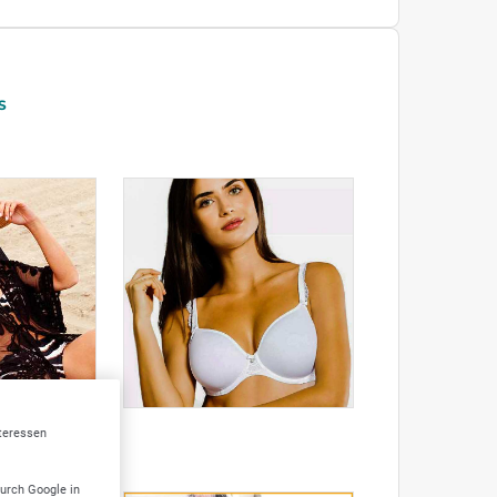
S
nteressen
durch Google in