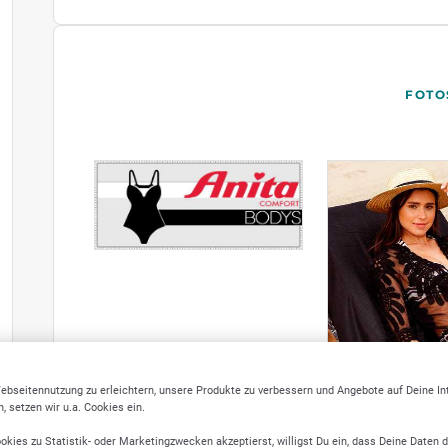
FOTO
ebseitennutzung zu erleichtern, unsere Produkte zu verbessern und Angebote auf Deine I
 setzen wir u.a. Cookies ein.
okies zu Statistik- oder Marketingzwecken akzeptierst, willigst Du ein, dass Deine Daten 