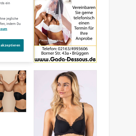
rds ein
hne jegliche
ufen, indem Du
ssum
 akzeptieren