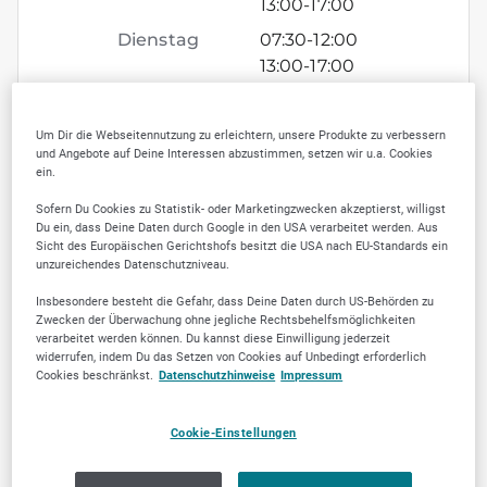
13:00
-
17:00
Dienstag
07:30
-
12:00
13:00
-
17:00
Mittwoch
07:30
-
12:00
13:00
-
17:00
Um Dir die Webseitennutzung zu erleichtern, unsere Produkte zu verbessern
und Angebote auf Deine Interessen abzustimmen, setzen wir u.a. Cookies
Donnerstag
07:30
-
12:00
ein.
13:00
-
17:00
Sofern Du Cookies zu Statistik- oder Marketingzwecken akzeptierst, willigst
Freitag
07:30
-
12:00
Du ein, dass Deine Daten durch Google in den USA verarbeitet werden. Aus
Sicht des Europäischen Gerichtshofs besitzt die USA nach EU-Standards ein
Samstag
geschlossen
unzureichendes Datenschutzniveau.
Sonntag
geschlossen
Insbesondere besteht die Gefahr, dass Deine Daten durch US-Behörden zu
Zwecken der Überwachung ohne jegliche Rechtsbehelfsmöglichkeiten
verarbeitet werden können. Du kannst diese Einwilligung jederzeit
widerrufen, indem Du das Setzen von Cookies auf Unbedingt erforderlich
Cookies beschränkst.
Datenschutzhinweise
Impressum
SELLWERK Trusted
Cookie-Einstellungen