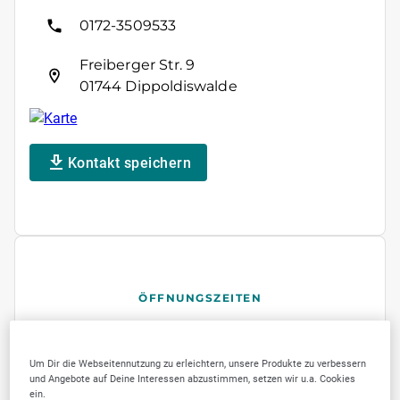
0172-3509533
Freiberger Str. 9
01744 Dippoldiswalde
Kontakt speichern
ÖFFNUNGSZEITEN
Montag
geschlossen
Dienstag
geschlossen
Um Dir die Webseitennutzung zu erleichtern, unsere Produkte zu verbessern
und Angebote auf Deine Interessen abzustimmen, setzen wir u.a. Cookies
Mittwoch
geschlossen
ein.