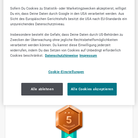
Donnerstag
geschlossen
Sofern Du Cookies zu Statistik- oder Marketingzwecken akzeptierst, willigst
Du ein, dass Deine Daten durch Google in den USA verarbeitet werden. Aus
Freitag
geschlossen
Sicht des Europäischen Gerichtshofs besitzt die USA nach EU-Standards ein
unzureichendes Datenschutzniveau.
Samstag
geschlossen
Insbesondere besteht die Gefahr, dass Deine Daten durch US-Behörden zu
Sonntag
geschlossen
Zwecken der Überwachung ohne jegliche Rechtsbehelfsmöglichkeiten
verarbeitet werden können. Du kannst diese Einwilligung jederzeit
widerrufen, indem Du das Setzen von Cookies auf Unbedingt erforderlich
Zusätzliche Infos zu den Öffnungszeiten
Cookies beschränkst.
Datenschutzhinweise
Impressum
Bürozeit: Di. u. Mi. 17 - 18 Uhr
Cookie-Einstellungen
Alle ablehnen
Alle Cookies akzeptieren
SELLWERK Trusted
5