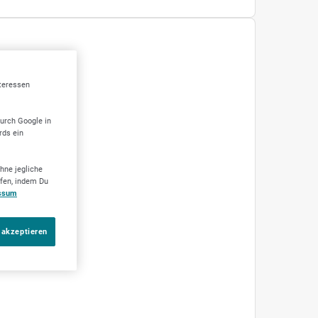
IDEO
nteressen
durch Google in
rds ein
hne jegliche
ufen, indem Du
ssum
 akzeptieren