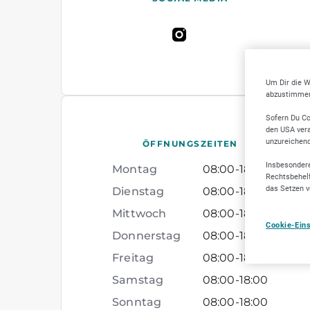
Um Dir die W
abzustimmen,
Sofern Du Co
den USA vera
unzureichen
ÖFFNUNGSZEITEN
Insbesondere
Montag
08:00
-
18:00
Rechtsbehelf
das Setzen v
Dienstag
08:00
-
18:00
Mittwoch
08:00
-
18:00
Cookie-Ein
Donnerstag
08:00
-
18:00
Freitag
08:00
-
18:00
Samstag
08:00
-
18:00
Sonntag
08:00
-
18:00