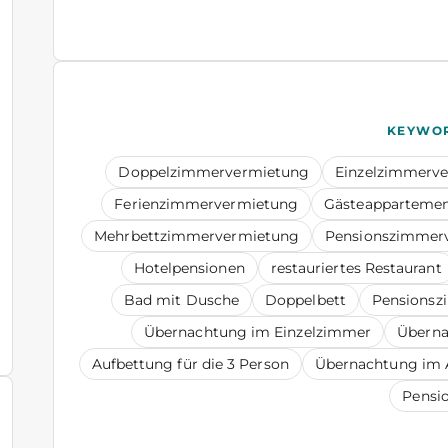
KEYWO
Doppelzimmervermietung
Einzelzimmerv
Ferienzimmervermietung
Gästeapparteme
Mehrbettzimmervermietung
Pensionszimmer
Hotelpensionen
restauriertes Restaurant
Bad mit Dusche
Doppelbett
Pensions
Übernachtung im Einzelzimmer
Überna
Aufbettung für die 3 Person
Übernachtung im
Pensi