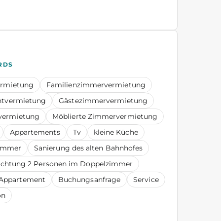
RDS
ermietung
Familienzimmervermietung
ntvermietung
Gästezimmervermietung
vermietung
Möblierte Zimmervermietung
Appartements
Tv
kleine Küche
zimmer
Sanierung des alten Bahnhofes
chtung 2 Personen im Doppelzimmer
 Appartement
Buchungsanfrage
Service
on