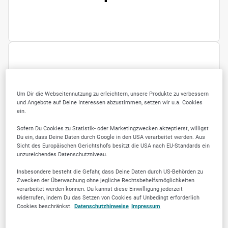
ÖFFNUNGSZEITEN
Um Dir die Webseitennutzung zu erleichtern, unsere Produkte zu verbessern
Montag
08:30
-
12:30
und Angebote auf Deine Interessen abzustimmen, setzen wir u.a. Cookies
13:30
-
18:00
ein.
Dienstag
08:30
-
12:30
Sofern Du Cookies zu Statistik- oder Marketingzwecken akzeptierst, willigst
13:30
-
18:00
Du ein, dass Deine Daten durch Google in den USA verarbeitet werden. Aus
Sicht des Europäischen Gerichtshofs besitzt die USA nach EU-Standards ein
Mittwoch
08:30
-
12:30
unzureichendes Datenschutzniveau.
Donnerstag
08:30
-
12:30
Insbesondere besteht die Gefahr, dass Deine Daten durch US-Behörden zu
Zwecken der Überwachung ohne jegliche Rechtsbehelfsmöglichkeiten
13:30
-
18:00
verarbeitet werden können. Du kannst diese Einwilligung jederzeit
Freitag
08:30
-
12:30
widerrufen, indem Du das Setzen von Cookies auf Unbedingt erforderlich
Cookies beschränkst.
Datenschutzhinweise
Impressum
13:30
-
18:00
Samstag
09:00
-
13:00