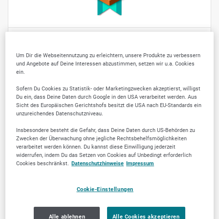
Jetzt empfehlen
Um Dir die Webseitennutzung zu erleichtern, unsere Produkte zu verbessern
und Angebote auf Deine Interessen abzustimmen, setzen wir u.a. Cookies
ein.
Sofern Du Cookies zu Statistik- oder Marketingzwecken akzeptierst, willigst
Du ein, dass Deine Daten durch Google in den USA verarbeitet werden. Aus
Sicht des Europäischen Gerichtshofs besitzt die USA nach EU-Standards ein
ÜBER UNS
unzureichendes Datenschutzniveau.
Easytrack hat sich auf den Sektor GPS-Ortung
Insbesondere besteht die Gefahr, dass Deine Daten durch US-Behörden zu
Zwecken der Überwachung ohne jegliche Rechtsbehelfsmöglichkeiten
inkl. Fuhrparkmanagement und Telematik
verarbeitet werden können. Du kannst diese Einwilligung jederzeit
spezialisiert. Mehr als 700.000 ausgestattete
widerrufen, indem Du das Setzen von Cookies auf Unbedingt erforderlich
Fahrzeuge und mehr als zehn Jahre
Cookies beschränkst.
Datenschutzhinweise
Impressum
Branchenkenntnis beweisen die Qualität
unserer Produkte. Wir sind seit 2008 Corporate
Cookie-Einstellungen
Business Partner von Arvento Mobile Systems
und vertreten mit den internationalen
Alle ablehnen
Alle Cookies akzeptieren