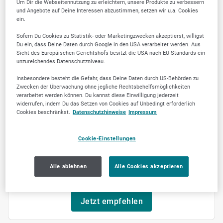
Freitag
10:00
-
12:00
Um Dir die Webseitennutzung zu erleichtern, unsere Produkte zu verbessern
und Angebote auf Deine Interessen abzustimmen, setzen wir u.a. Cookies
16:00
-
18:30
ein.
Samstag
09:00
-
11:00
Sofern Du Cookies zu Statistik- oder Marketingzwecken akzeptierst, willigst
Du ein, dass Deine Daten durch Google in den USA verarbeitet werden. Aus
Sonntag
geschlossen
Sicht des Europäischen Gerichtshofs besitzt die USA nach EU-Standards ein
unzureichendes Datenschutzniveau.
Insbesondere besteht die Gefahr, dass Deine Daten durch US-Behörden zu
Zwecken der Überwachung ohne jegliche Rechtsbehelfsmöglichkeiten
verarbeitet werden können. Du kannst diese Einwilligung jederzeit
SELLWERK Trusted
widerrufen, indem Du das Setzen von Cookies auf Unbedingt erforderlich
Cookies beschränkst.
Datenschutzhinweise
Impressum
11
Cookie-Einstellungen
Alle ablehnen
Alle Cookies akzeptieren
Jetzt empfehlen