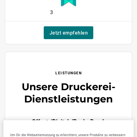
3
Jetzt empfehlen
LEISTUNGEN
Unsere Druckerei-
Dienstleistungen
Offset-/Digital-/Buch- Druck
Um Dir die Webseitennutzung zu erleichtern, unsere Produkte zu verbessern
Offset-Druck für professionelle und größere