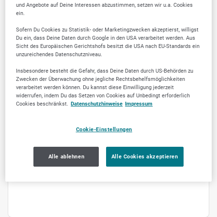
und Angebote auf Deine Interessen abzustimmen, setzen wir u.a. Cookies
Auflagen Digitaldruck für kleinere,
ein.
kostengünstige Auflagen Buchdruck für
Sofern Du Cookies zu Statistik- oder Marketingzwecken akzeptierst, willigst
nostalgische und haptische Erlebnisse
Du ein, dass Deine Daten durch Google in den USA verarbeitet werden. Aus
Sicht des Europäischen Gerichtshofs besitzt die USA nach EU-Standards ein
unzureichendes Datenschutzniveau.
Service und Beratung
Insbesondere besteht die Gefahr, dass Deine Daten durch US-Behörden zu
Sie haben bestimmte Vorstellungen und
Zwecken der Überwachung ohne jegliche Rechtsbehelfsmöglichkeiten
verarbeitet werden können. Du kannst diese Einwilligung jederzeit
Fragen zu unseren Portfolio? Dann
widerrufen, indem Du das Setzen von Cookies auf Unbedingt erforderlich
kontaktieren Sie uns. Wir finden ein Lösung.
Cookies beschränkst.
Datenschutzhinweise
Impressum
Laserstanzung und Gravur
Cookie-Einstellungen
Präzise Laserstanzung und Gravur für
Alle ablehnen
Alle Cookies akzeptieren
individuelle Designs