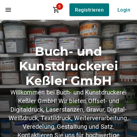
0
Registrieren
Login
Zum Hauptinhalt
Buch- und
Kunstdruckerei
Keßler GmbH
Willkommen bei Buch- und Kunstdruckerei
Keßler GmbH! Wir bieten Offset- und
Digitaldruck, Laserstanzen, Gravur, Digital-
Weißdruck, Textildruck, Weiterverarbeitung,
Veredelung, Gestaltung und Satz.
Kontaktieren Sie uns für hochwertige