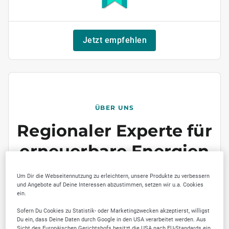
Jetzt empfehlen
ÜBER UNS
Regionaler Experte für
erneuerbare Energien
Wir bieten Ihnen alles
Um Dir die Webseitennutzung zu erleichtern, unsere Produkte zu verbessern
und Angebote auf Deine Interessen abzustimmen, setzen wir u.a. Cookies
aus einer Hand
ein.
Wir begleiten Sie von fachkundiger Beratung
Sofern Du Cookies zu Statistik- oder Marketingzwecken akzeptierst, willigst
über die Planung und Installation bis hin zur
Du ein, dass Deine Daten durch Google in den USA verarbeitet werden. Aus
Sicht des Europäischen Gerichtshofs besitzt die USA nach EU-Standards ein