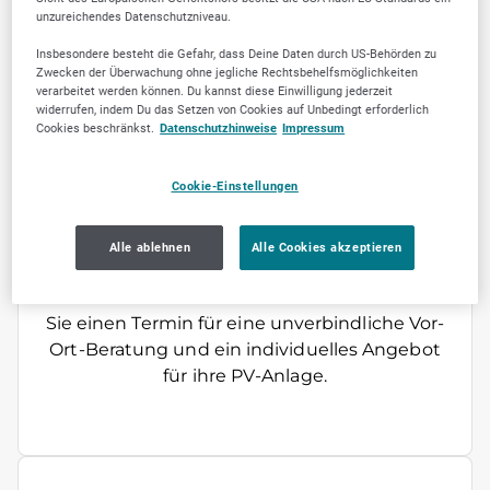
Inbetriebnahme Ihrer PV-Anlage. Dadurch
unzureichendes Datenschutzniveau.
müssen Sie nicht auf Handwerker warten – wir
Insbesondere besteht die Gefahr, dass Deine Daten durch US-Behörden zu
ermöglichen Ihnen die Umsetzung Ihrer PV-
Zwecken der Überwachung ohne jegliche Rechtsbehelfsmöglichkeiten
Anlage mit Speicher binnen weniger Wochen.
verarbeitet werden können. Du kannst diese Einwilligung jederzeit
widerrufen, indem Du das Setzen von Cookies auf Unbedingt erforderlich
Bei uns zahlen Sie 0% Anzahlung und meiden
Cookies beschränkst.
Datenschutzhinweise
Impressum
somit ein finanzielles Risiko. Zusätzlich sind Sie
durch unsere 5-jährige
Cookie-Einstellungen
Handwerksgewährleistung geschützt. Wir
arbeiten mit führenden Herstellern, um Ihnen
die besten Solaranlagen, Module,
Alle ablehnen
Alle Cookies akzeptieren
Wechselrichter, Stromspeicher und
Ladestationen bieten zu können. Vereinbaren
Sie einen Termin für eine unverbindliche Vor-
Ort-Beratung und ein individuelles Angebot
für ihre PV-Anlage.