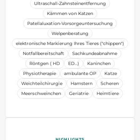
Ultraschall-Zahnsteinentfernung
Kämmen von Katzen
Patellaluxation-Vorsorgeuntersuchung
Welpenberatung
elektronische Markierung Ihres Tieres ("chippen")
Notfallbereitschaft
Sachkundeabnahme
Röntgen ( HD
ED...)
Kaninchen
Physiotherapie
ambulante OP
Katze
Weichteilchirurgie
Hamstern
Scheren
Meerschweinchen
Geriatrie
Heimtiere
HIGHLIGHTS