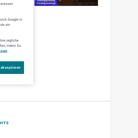
nteressen
durch Google in
rds ein
hne jegliche
ufen, indem Du
ssum
 akzeptieren
GHTS