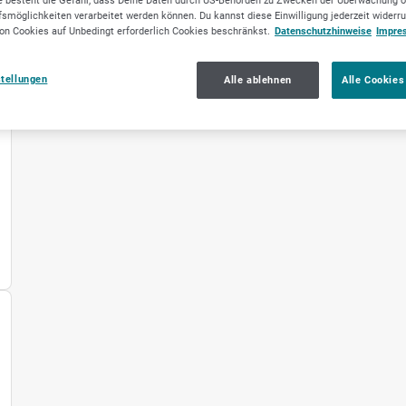
 besteht die Gefahr, dass Deine Daten durch US-Behörden zu Zwecken der Überwachung o
smöglichkeiten verarbeitet werden können. Du kannst diese Einwilligung jederzeit widerr
on Cookies auf Unbedingt erforderlich Cookies beschränkst.
Datenschutzhinweise
Impre
stellungen
Alle ablehnen
Alle Cookies