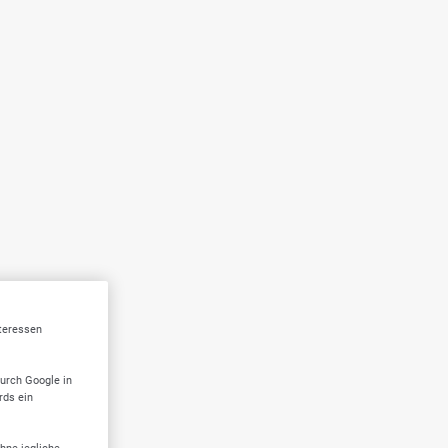
nteressen
durch Google in
rds ein