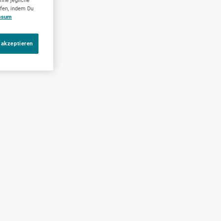
hne jegliche
ufen, indem Du
ssum
 akzeptieren