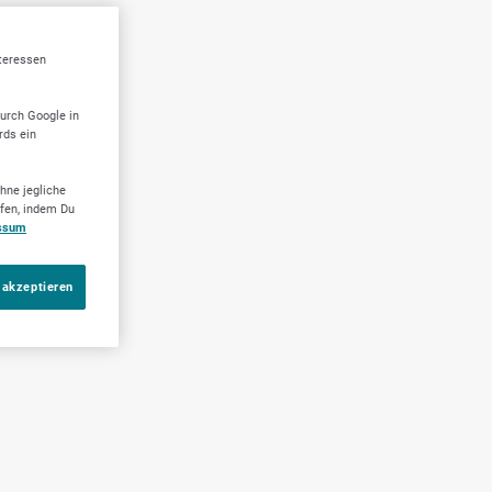
nteressen
durch Google in
rds ein
hne jegliche
ufen, indem Du
ssum
 akzeptieren