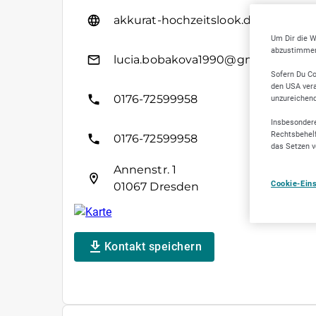
akkurat-hochzeitslook.de/
Um Dir die W
abzustimmen,
lucia.bobakova1990@gmail.com
Sofern Du Co
den USA vera
0176-72599958
unzureichen
Insbesondere
Rechtsbehelf
0176-72599958
das Setzen v
Annenstr. 1
Cookie-Ein
01067 Dresden
Kontakt speichern