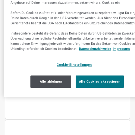
Angebote auf Deine Interessen abzustimmen, setzen wir u.a. Cookies ein.
Sicherheit und pädagogischer Mehrwert
Sofern Du Cookies zu Statistik- oder Marketingzwecken akzeptierst, willigst Du ein
Deine Daten durch Google in den USA verarbeitet werden. Aus Sicht des Europäisc
stehen bei uns an erster Stelle. Wir fördern
Gerichtshofs besitzt die USA nach EU-Standards ein unzureichendes Datenschutzn
Kreativität, Teamarbeit und körperliche
Aktivität.
Insbesondere besteht die Gefahr, dass Deine Daten durch US-Behörden zu Zwecken
Überwachung ohne jegliche Rechtsbehelfsmöglichkeiten verarbeitet werden könne
kannst diese Einwilligung jederzeit widerrufen, indem Du das Setzen von Cookies a
Rundum-sorglos-Service
Unbedingt erforderlich Cookies beschränkst.
Datenschutzhinweise
Impressum
Von der Planung bis zur Umsetzung. Unser
Cookie-Einstellungen
Team sorgt für eine reibungslose
Veranstaltung, damit Sie sich zurücklehnen
Alle ablehnen
Alle Cookies akzeptieren
und die Feier genießen können.