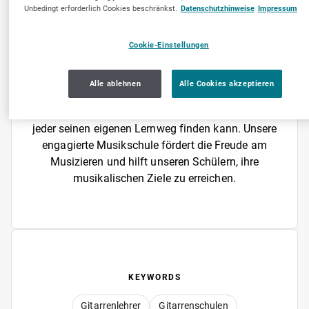
Unbedingt erforderlich Cookies beschränkst.
Datenschutzhinweise
Impressum
Gitarrenunterricht für Anfänger und Fortgeschrittene.
Unter der Leitung erfahrener Gitarrenlehrer vermitteln
wir Technikunterricht, Harmonielehre und
Cookie-Einstellungen
Gehörbildung. Unser Angebot umfasst
Einzelunterricht, Gruppenunterricht und spezielle
Alle ablehnen
Alle Cookies akzeptieren
Eltern-Kind-Kurse. Bei uns stehen die individuellen
Bedürfnisse unserer Schüler im Vordergrund, sodass
jeder seinen eigenen Lernweg finden kann. Unsere
engagierte Musikschule fördert die Freude am
Musizieren und hilft unseren Schülern, ihre
musikalischen Ziele zu erreichen.
KEYWORDS
Gitarrenlehrer
Gitarrenschulen