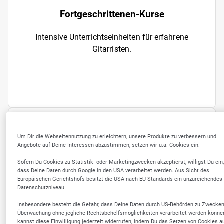
Fortgeschrittenen-Kurse
Intensive Unterrichtseinheiten für erfahrene
Gitarristen.
Um Dir die Webseitennutzung zu erleichtern, unsere Produkte zu verbessern und
ÜBER UNS
Angebote auf Deine Interessen abzustimmen, setzen wir u.a. Cookies ein.
Individuelle
Sofern Du Cookies zu Statistik- oder Marketingzwecken akzeptierst, willigst Du ein,
dass Deine Daten durch Google in den USA verarbeitet werden. Aus Sicht des
Europäischen Gerichtshofs besitzt die USA nach EU-Standards ein unzureichendes
Gitarrenschule für alle
Datenschutzniveau.
Altersgruppen
Insbesondere besteht die Gefahr, dass Deine Daten durch US-Behörden zu Zwecken
Überwachung ohne jegliche Rechtsbehelfsmöglichkeiten verarbeitet werden könne
Die A-String-Gitarrenschule bietet professionellen
kannst diese Einwilligung jederzeit widerrufen, indem Du das Setzen von Cookies a