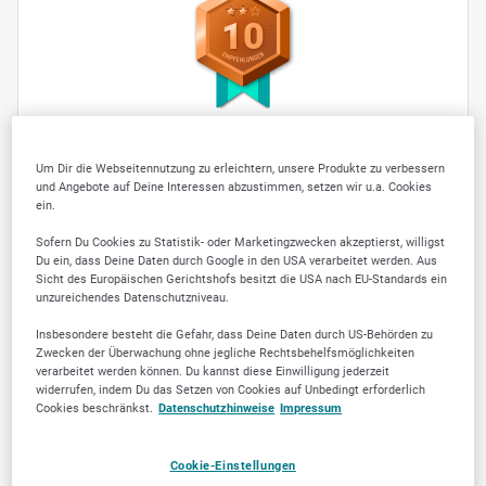
10
Um Dir die Webseitennutzung zu erleichtern, unsere Produkte zu verbessern
Jetzt empfehlen
und Angebote auf Deine Interessen abzustimmen, setzen wir u.a. Cookies
ein.
Sofern Du Cookies zu Statistik- oder Marketingzwecken akzeptierst, willigst
Du ein, dass Deine Daten durch Google in den USA verarbeitet werden. Aus
Sicht des Europäischen Gerichtshofs besitzt die USA nach EU-Standards ein
unzureichendes Datenschutzniveau.
ÜBER UNS
Insbesondere besteht die Gefahr, dass Deine Daten durch US-Behörden zu
Zwecken der Überwachung ohne jegliche Rechtsbehelfsmöglichkeiten
3d Druck Geschäft
verarbeitet werden können. Du kannst diese Einwilligung jederzeit
widerrufen, indem Du das Setzen von Cookies auf Unbedingt erforderlich
und Service von
Cookies beschränkst.
Datenschutzhinweise
Impressum
Filament bis Resin
Cookie-Einstellungen