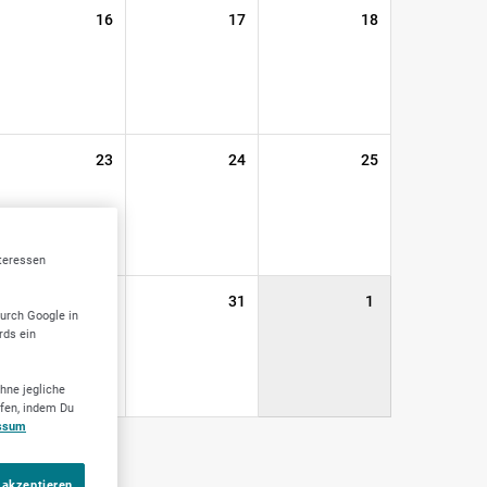
16
17
18
23
24
25
nteressen
30
31
1
durch Google in
rds ein
hne jegliche
ufen, indem Du
ssum
 akzeptieren