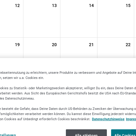
12
13
14
15
19
20
21
22
ebseitennutzung zu erleichtern, unsere Produkte zu verbessern und Angebote auf Deine I
 setzen wir u.a. Cookies ein.
26
27
28
29
okies zu Statistik- oder Marketingzwecken akzeptierst, willigst Du ein, dass Deine Daten 
rbeitet werden. Aus Sicht des Europäischen Gerichtshofs besitzt die USA nach EU-Standa
des Datenschutzniveau.
 besteht die Gefahr, dass Deine Daten durch US-Behörden zu Zwecken der Überwachung o
smöglichkeiten verarbeitet werden können. Du kannst diese Einwilligung jederzeit widerr
on Cookies auf Unbedingt erforderlich Cookies beschränkst.
Datenschutzhinweise
Impre
stellungen
Alle ablehnen
Alle Cookies