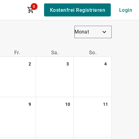
0
Kostenfrei Registrieren
Login
Monat
Fr.
Sa.
So.
2
3
4
9
10
11