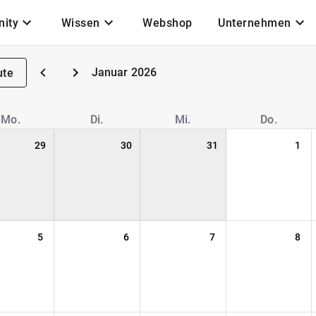
ity
Wissen
Webshop
Unternehmen
Januar 2026
ute
Mo.
Di.
Mi.
Do.
29
30
31
1
5
6
7
8