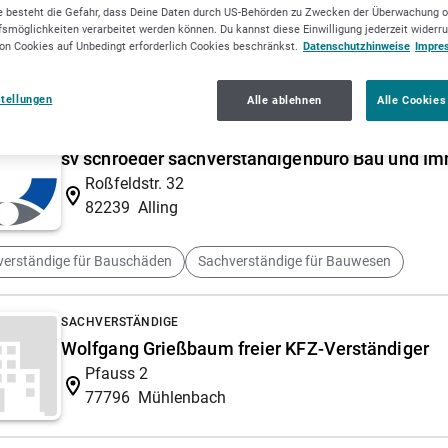
 besteht die Gefahr, dass Deine Daten durch US-Behörden zu Zwecken der Überwachung o
Pregizer Dieter
smöglichkeiten verarbeitet werden können. Du kannst diese Einwilligung jederzeit widerr
Aichenbachstr. 23
on Cookies auf Unbedingt erforderlich Cookies beschränkst.
Datenschutzhinweise
Impre
73614
Schorndorf
stellungen
Alle ablehnen
Alle Cookies
SACHVERSTÄNDIGE
sv schroeder sachverständigenbüro Bau und Im
Roßfeldstr. 32
82239
Alling
verständige für Bauschäden
Sachverständige für Bauwesen
SACHVERSTÄNDIGE
Wolfgang Grießbaum freier KFZ-Verständiger
Pfauss 2
77796
Mühlenbach