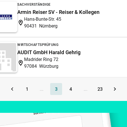
SACHVERSTÄNDIGE
Armin Reiser SV - Reiser & Kollegen
Hans-Bunte-Str. 45
90431
Nürnberg
WIRTSCHAFTSPRÜFUNG
AUDIT GmbH Harald Gehrig
Madrider Ring 72
97084
Würzburg
1
...
3
4
...
23