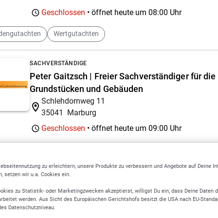
Geschlossen
• öffnet heute um
08:00 Uhr
dengutachten
Wertgutachten
SACHVERSTÄNDIGE
Peter Gaitzsch | Freier Sachverständiger für di
Grundstücken und Gebäuden
Schlehdornweg 11
35041
Marburg
Geschlossen
• öffnet heute um
09:00 Uhr
lstuhlgerecht
ebseitennutzung zu erleichtern, unsere Produkte zu verbessern und Angebote auf Deine I
 setzen wir u.a. Cookies ein.
hrswertermittlung und Gutachten
okies zu Statistik- oder Marketingzwecken akzeptierst, willigst Du ein, dass Deine Daten 
rbeitet werden. Aus Sicht des Europäischen Gerichtshofs besitzt die USA nach EU-Standa
des Datenschutzniveau.
ÖFFENTLICH BESTELLT UND VEREIDIGTE SACHVERSTÄNDIGE