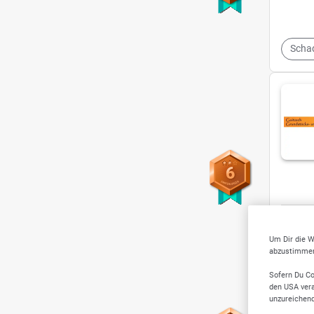
Scha
6
Rol
Um Dir die W
abzustimmen,
Verke
Sofern Du Co
den USA vera
unzureichen