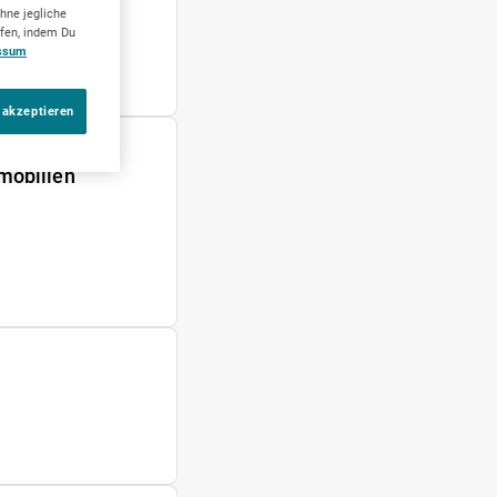
hne jegliche
ufen, indem Du
ssum
 akzeptieren
mobilien