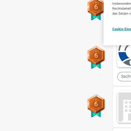
Insbesondere
6
Rechtsbehelf
das Setzen v
Cookie-Ein
6
Sach
6