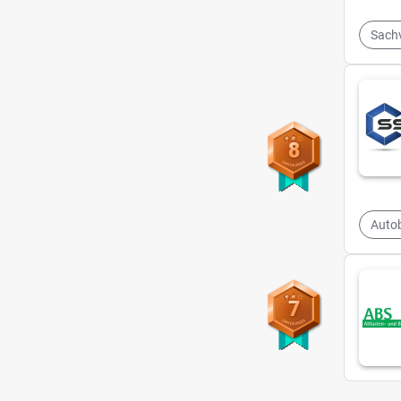
Sach
8
Auto
7