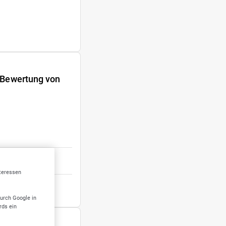
e Bewertung von
nteressen
Verkehrswertermittlung und Gutachten für bebaute Grundstücke
durch Google in
rds ein