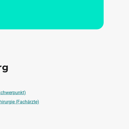
rg
(Schwerpunkt)
hirurgie (Fachärzte)