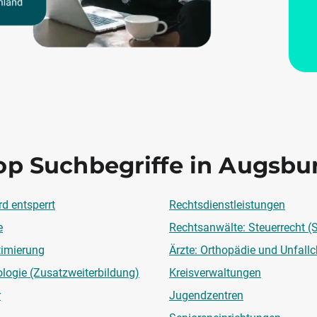
op Suchbegriffe in Augsbu
d entsperrt
Rechtsdienstleistungen
e
Rechtsanwälte: Steuerrecht 
imierung
Ärzte: Orthopädie und Unfallc
ologie (Zusatzweiterbildung)
Kreisverwaltungen
r
Jugendzentren