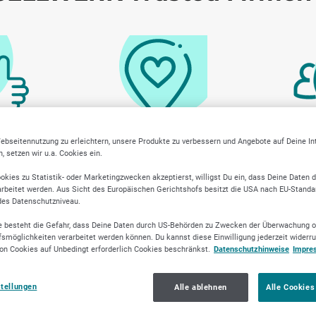
ebseitennutzung zu erleichtern, unsere Produkte zu verbessern und Angebote auf Deine I
y geprüfte
Lokale Marktkenntnis
Transpar
 setzen wir u.a. Cookies ein.
r
okies zu Statistik- oder Marketingzwecken akzeptierst, willigst Du ein, dass Deine Daten 
rbeitet werden. Aus Sicht des Europäischen Gerichtshofs besitzt die USA nach EU-Standa
des Datenschutzniveau.
 besteht die Gefahr, dass Deine Daten durch US-Behörden zu Zwecken der Überwachung o
smöglichkeiten verarbeitet werden können. Du kannst diese Einwilligung jederzeit widerr
on Cookies auf Unbedingt erforderlich Cookies beschränkst.
Datenschutzhinweise
Impre
stellungen
Alle ablehnen
Alle Cookies