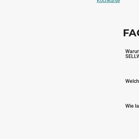
Kochkurse
FA
Warum
SELLW
Welch
Wie l