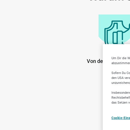
Um Dir die W
Von der Communit
abzustimmen,
Anbiete
Sofern Du Co
den USA vera
unzureichen
Insbesondere
Rechtsbehelf
das Setzen v
Cookie-Ein