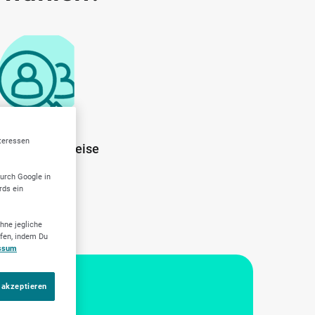
nteressen
ente Arbeitsweise
durch Google in
rds ein
hne jegliche
ufen, indem Du
ssum
 akzeptieren
Dein