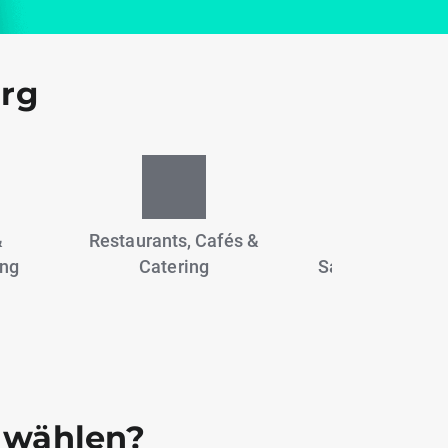
urg
&
Restaurants, Cafés &
Reinigung,
ung
Catering
Sanitärdienste 
Entsorgung
 wählen?