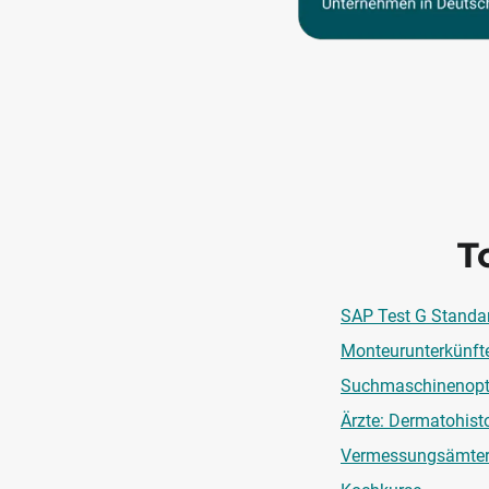
T
SAP Test G Standar
Monteurunterkünft
Suchmaschinenopt
Ärzte: Dermatohist
Vermessungsämte