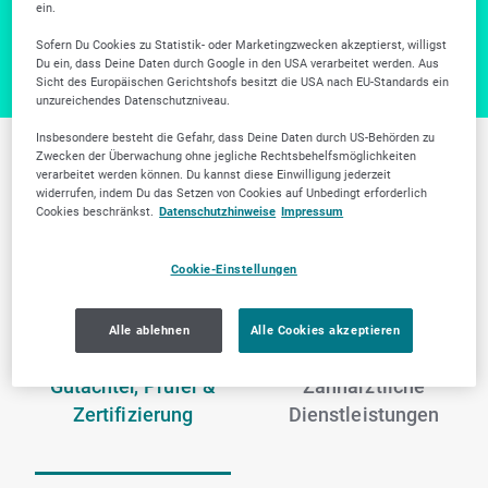
Zur Firmensuche
ein.
Sofern Du Cookies zu Statistik- oder Marketingzwecken akzeptierst, willigst
Du ein, dass Deine Daten durch Google in den USA verarbeitet werden. Aus
Sicht des Europäischen Gerichtshofs besitzt die USA nach EU-Standards ein
unzureichendes Datenschutzniveau.
Insbesondere besteht die Gefahr, dass Deine Daten durch US-Behörden zu
Zwecken der Überwachung ohne jegliche Rechtsbehelfsmöglichkeiten
Weitere Branchen in
verarbeitet werden können. Du kannst diese Einwilligung jederzeit
widerrufen, indem Du das Setzen von Cookies auf Unbedingt erforderlich
Cookies beschränkst.
Datenschutzhinweise
Impressum
Esslingen am Neckar
Cookie-Einstellungen
Alle ablehnen
Alle Cookies akzeptieren
Gutachter, Prüfer &
Zahnärztliche
Zertifizierung
Dienstleistungen