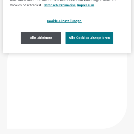
widerrufen, indem Du das Setzen von Cookies auf Unbedingt erforderlich
Brandschutz &
Dienstleistungen
Cookies beschränkst.
Datenschutzhinweise
Impressum
Arbeitssicherheit
Cookie-Einstellungen
Alle ablehnen
Alle Cookies akzeptieren