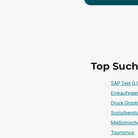
Top Such
SAP Test G G
Einkaufsgem
Druck Graph
Sozialberat
Medizinisch
Tourismus