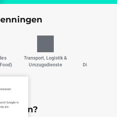
wenningen
des
Transport, Logistik &
Tierärztliche
Food)
Umzugsdienste
Dienstleistunge
nteressen
durch Google in
 wählen?
rds ein