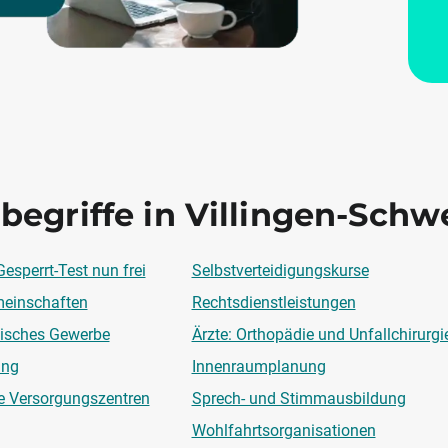
begriffe in Villingen-Sch
esperrt-Test nun frei
Selbstverteidigungskurse
einschaften
Rechtsdienstleistungen
isches Gewerbe
Ärzte: Orthopädie und Unfallchirurgi
ung
Innenraumplanung
e Versorgungszentren
Sprech- und Stimmausbildung
Wohlfahrtsorganisationen