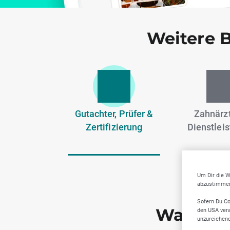
Weitere 
Gutachter, Prüfer &
Zahnärzt
Zertifizierung
Dienstlei
Um Dir die W
abzustimmen,
Sofern Du Co
Warum S
den USA vera
unzureichen