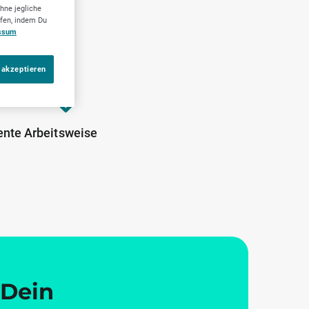
hne jegliche
ufen, indem Du
ssum
 akzeptieren
ente Arbeitsweise
Dein