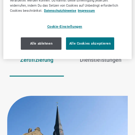
verarbeitet werden können. Du kannst diese Einwilligung jederzeit
Ratingen
widerrufen, indem Du das Setzen von Cookies auf Unbedingt erforderlich
Cookies beschränkst.
Datenschutzhinweise
Impressum
Cookie-Einstellungen
Alle ablehnen
Alle Cookies akzeptieren
Gutachter, Prüfer &
Zahnärztliche
Zertifizierung
Dienstleistungen