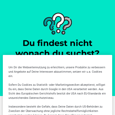
Du findest nicht
wonach du suchst?
Weitere Unternehmen gibt es in unserer Firmensuche.
Um Dir die Webseitennutzung zu erleichtern, unsere Produkte zu verbessern
Zur Firmensuche
und Angebote auf Deine Interessen abzustimmen, setzen wir u.a. Cookies
ein.
Sofern Du Cookies zu Statistik- oder Marketingzwecken akzeptierst, willigst
Du ein, dass Deine Daten durch Google in den USA verarbeitet werden. Aus
Sicht des Europäischen Gerichtshofs besitzt die USA nach EU-Standards ein
unzureichendes Datenschutzniveau.
Insbesondere besteht die Gefahr, dass Deine Daten durch US-Behörden zu
Weitere Branchen in
Zwecken der Überwachung ohne jegliche Rechtsbehelfsmöglichkeiten