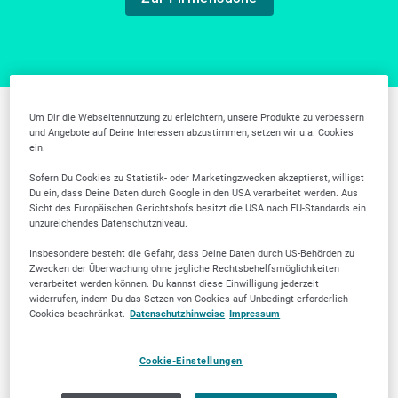
Um Dir die Webseitennutzung zu erleichtern, unsere Produkte zu verbessern
Weitere Branchen in
und Angebote auf Deine Interessen abzustimmen, setzen wir u.a. Cookies
ein.
Ratingen
Sofern Du Cookies zu Statistik- oder Marketingzwecken akzeptierst, willigst
Du ein, dass Deine Daten durch Google in den USA verarbeitet werden. Aus
Sicht des Europäischen Gerichtshofs besitzt die USA nach EU-Standards ein
unzureichendes Datenschutzniveau.
Insbesondere besteht die Gefahr, dass Deine Daten durch US-Behörden zu
Zwecken der Überwachung ohne jegliche Rechtsbehelfsmöglichkeiten
verarbeitet werden können. Du kannst diese Einwilligung jederzeit
widerrufen, indem Du das Setzen von Cookies auf Unbedingt erforderlich
Tierärztliche
Zahnärztliche
Cookies beschränkst.
Datenschutzhinweise
Impressum
Dienstleistungen
Dienstleistungen
Cookie-Einstellungen