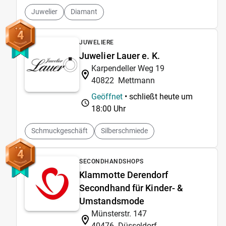
Juwelier
Diamant
4
JUWELIERE
Juwelier Lauer e. K.
Karpendeller Weg 19
40822
Mettmann
Geöffnet
• schließt heute um
18:00 Uhr
Schmuckgeschäft
Silberschmiede
4
SECONDHANDSHOPS
Klammotte Derendorf
Secondhand für Kinder- &
Umstandsmode
Münsterstr. 147
40476
Düsseldorf