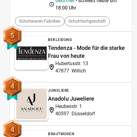
Geöffnet
• schließt heute um
18:00 Uhr
Schuhwaren-Fabriken
Schuhfachgeschäft
5
BEKLEIDUNG
Tendenza - Mode für die starke
Frau von heute
Hubertusstr. 13
47877
Willich
4
JUWELIERE
Anadolu Juweliere
Heubesstr. 1
40597
Düsseldorf
4
BRAUTMODEN