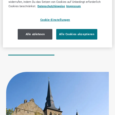
widerrufen, indem Du das Setzen von Cookies auf Unbedingt erforderlich
Cookies beschränkst.
Datenschutzhinweise
Impressum
Cookie-Einstellungen
Mode & Accessoires
Zahnärztliche
Alle ablehnen
Alle Cookies akzeptieren
Dienstleistungen