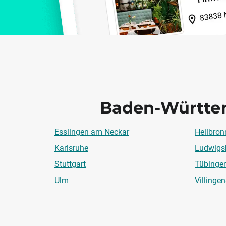
Baden-Württe
Esslingen am Neckar
Heilbron
Karlsruhe
Ludwigs
Stuttgart
Tübinge
Ulm
Villinge