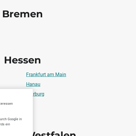
Bremen
Hessen
Frankfurt am Main
Hanau
Marburg
nteressen
durch Google in
rds ein
hein-Westfalen