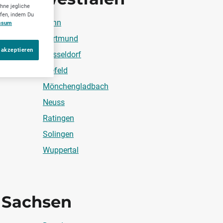
hne jegliche
ufen, indem Du
Bonn
ssum
Dortmund
 akzeptieren
Düsseldorf
Krefeld
Mönchengladbach
Neuss
Ratingen
Solingen
Wuppertal
Sachsen