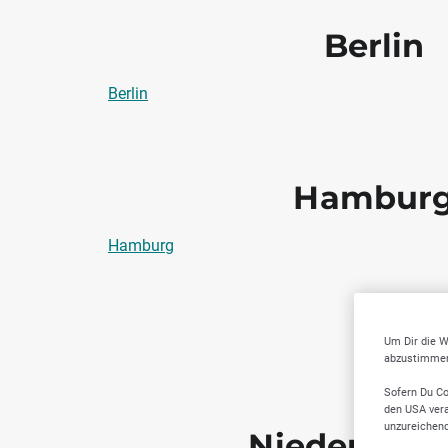
Berlin
Berlin
Hambur
Hamburg
Um Dir die W
abzustimmen,
Sofern Du Co
den USA vera
unzureichen
Niedersach