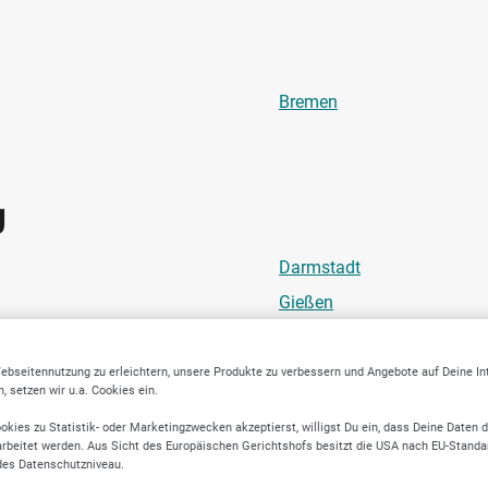
Bremen
g
Darmstadt
Gießen
Kassel
Wiesbaden
ebseitennutzung zu erleichtern, unsere Produkte zu verbessern und Angebote auf Deine I
 setzen wir u.a. Cookies ein.
okies zu Statistik- oder Marketingzwecken akzeptierst, willigst Du ein, dass Deine Daten 
rbeitet werden. Aus Sicht des Europäischen Gerichtshofs besitzt die USA nach EU-Standa
des Datenschutzniveau.
sen
Nordr