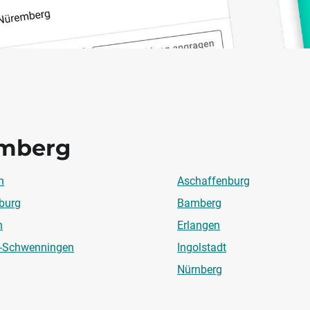
mberg
n
Aschaffenburg
burg
Bamberg
n
Erlangen
n-Schwenningen
Ingolstadt
Nürnberg