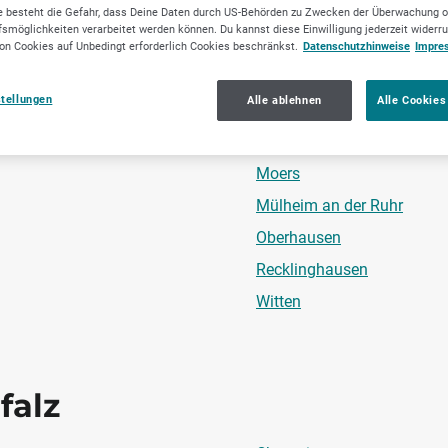
 besteht die Gefahr, dass Deine Daten durch US-Behörden zu Zwecken der Überwachung o
smöglichkeiten verarbeitet werden können. Du kannst diese Einwilligung jederzeit widerr
r
Aachen
on Cookies auf Unbedingt erforderlich Cookies beschränkst.
Datenschutzhinweise
Impre
Bottrop
stellungen
Alle ablehnen
Alle Cookies
Duisburg
Gelsenkirchen
Moers
Mülheim an der Ruhr
Oberhausen
Recklinghausen
Witten
falz