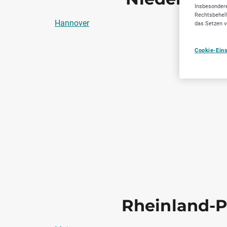
Insbesondere
Rechtsbehelf
Hannover
Salzgitte
das Setzen v
Cookie-Ein
Rheinland-P