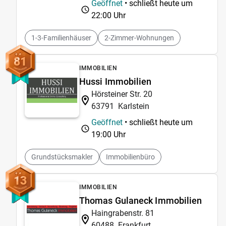
Geöffnet
• schließt heute um
22:00 Uhr
1-3-Familienhäuser
2-Zimmer-Wohnungen
81
IMMOBILIEN
Hussi Immobilien
Hörsteiner Str. 20
63791
Karlstein
Geöffnet
• schließt heute um
19:00 Uhr
Grundstücksmakler
Immobilienbüro
13
IMMOBILIEN
Thomas Gulaneck Immobilien
Haingrabenstr. 81
60488
Frankfurt