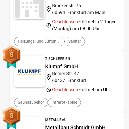
Brückenstr. 76
60594
Frankfurt am Main
Geschlossen
• öffnet in 2 Tagen
(Montag) um
08:00 Uhr
Heizungs- und Lüftungsbau
Sanitär
8
TISCHLEREIEN
Klumpf GmbH
Berner Str. 47
60437
Frankfurt
Geschlossen
• öffnet um
Uhr
Saunazubehör
Infrarotkabine
8
METALLBAU
Metallbau Schmidt GmbH