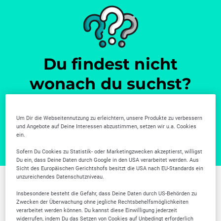
Du findest nicht
wonach du suchst?
Weitere Unternehmen gibt es in unserer Firmensuche.
Zur Firmensuche
Um Dir die Webseitennutzung zu erleichtern, unsere Produkte zu verbessern
und Angebote auf Deine Interessen abzustimmen, setzen wir u.a. Cookies
ein.
Sofern Du Cookies zu Statistik- oder Marketingzwecken akzeptierst, willigst
Du ein, dass Deine Daten durch Google in den USA verarbeitet werden. Aus
Sicht des Europäischen Gerichtshofs besitzt die USA nach EU-Standards ein
unzureichendes Datenschutzniveau.
Weitere Branchen in
Insbesondere besteht die Gefahr, dass Deine Daten durch US-Behörden zu
Zwecken der Überwachung ohne jegliche Rechtsbehelfsmöglichkeiten
Frankfurt am Main
verarbeitet werden können. Du kannst diese Einwilligung jederzeit
widerrufen, indem Du das Setzen von Cookies auf Unbedingt erforderlich