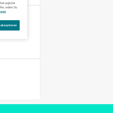
hne jegliche
ufen, indem Du
ssum
 akzeptieren