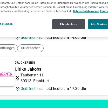
 besteht die Gefahr, dass Deine Daten durch US-Behörden zu Zwecken der Überwachung o
smöglichkeiten verarbeitet werden können. Du kannst diese Einwilligung jederzeit widerr
on Cookies auf Unbedingt erforderlich Cookies beschränkst.
Datenschutzhinweise
Impre
DRUCKEREIEN
Jung Werbung
Pfingstweide 23
stellungen
Alle ablehnen
Alle Cookies
61169
Friedberg
Geöffnet
• schließt heute um
14:00 Uhr
riftungen
Drucksachen
DRUCKEREIEN
Ulrike Jakobs
Taubenstr. 11
60313
Frankfurt
Geöffnet
• schließt heute um
17:30 Uhr