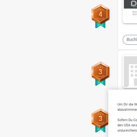
4
Buch
3
Um Dir die W
abzustimmen,
3
Sofern Du Co
den USA vera
unzureichen