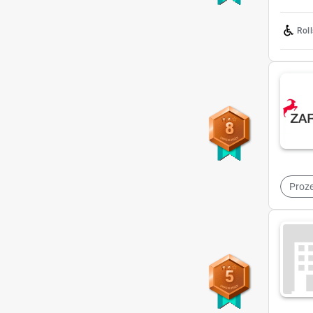
Rol
8
Proze
5