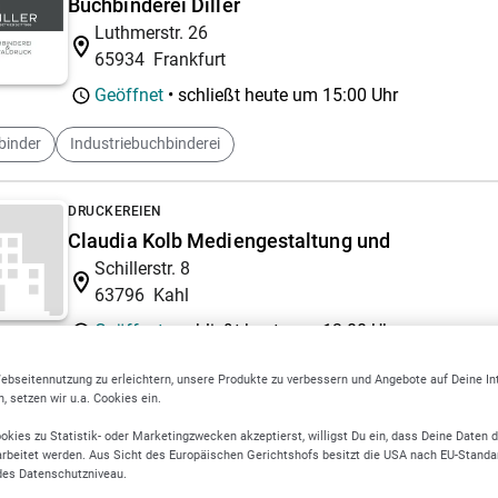
Buchbinderei Diller
Luthmerstr. 26
65934
Frankfurt
Geöffnet
• schließt heute um
15:00 Uhr
binder
Industriebuchbinderei
DRUCKEREIEN
Claudia Kolb Mediengestaltung und
Schillerstr. 8
63796
Kahl
Geöffnet
• schließt heute um
13:00 Uhr
ebseitennutzung zu erleichtern, unsere Produkte zu verbessern und Angebote auf Deine I
VERLAGE
 setzen wir u.a. Cookies ein.
Herausgebergemeinschaft WERTPAPIER-MITT
okies zu Statistik- oder Marketingzwecken akzeptierst, willigst Du ein, dass Deine Daten 
Sandweg 94
rbeitet werden. Aus Sicht des Europäischen Gerichtshofs besitzt die USA nach EU-Standa
des Datenschutzniveau.
60316
Frankfurt