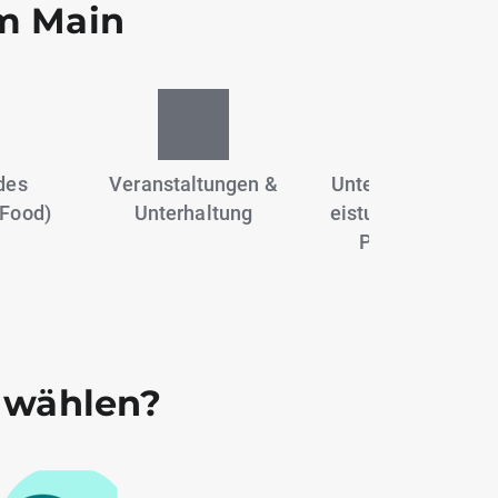
am Main
des
Veranstaltungen &
Unternehmensdien
Food)
Unterhaltung
eistungen, Beratu
Personalwese
 wählen?