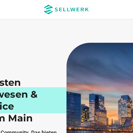
esten
wesen &
ice
am Main
 Community. Das bieten