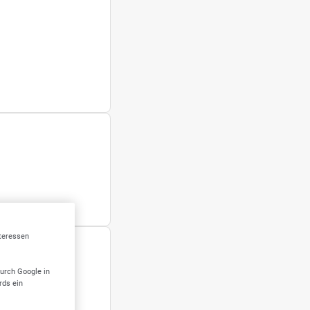
nteressen
EILUNGEN
durch Google in
rds ein