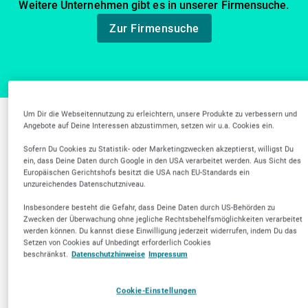
Weitere Unternehmen gibt es in unserer Firmensuche.
Zur Firmensuche
Um Dir die Webseitennutzung zu erleichtern, unsere Produkte zu verbessern und
Angebote auf Deine Interessen abzustimmen, setzen wir u.a. Cookies ein.
Weitere Branchen in
Sofern Du Cookies zu Statistik- oder Marketingzwecken akzeptierst, willigst Du
Frankfurt am Main
ein, dass Deine Daten durch Google in den USA verarbeitet werden. Aus Sicht des
Europäischen Gerichtshofs besitzt die USA nach EU-Standards ein
unzureichendes Datenschutzniveau.
Insbesondere besteht die Gefahr, dass Deine Daten durch US-Behörden zu
Zwecken der Überwachung ohne jegliche Rechtsbehelfsmöglichkeiten verarbeitet
werden können. Du kannst diese Einwilligung jederzeit widerrufen, indem Du das
Setzen von Cookies auf Unbedingt erforderlich Cookies
beschränkst.
Datenschutzhinweise
Impressum
Gesundheitseinrichtu
Zahnärztliche
ngen & Pflege
Dienstleistungen
Cookie-Einstellungen