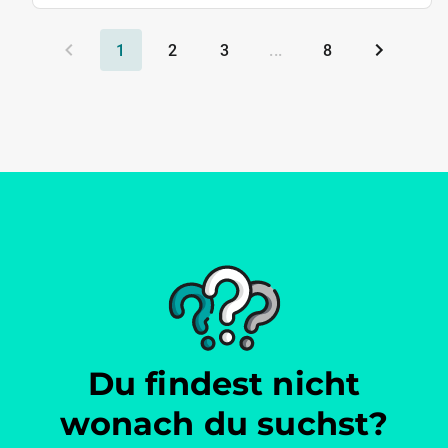
1
2
3
...
8
Du findest nicht
wonach du suchst?