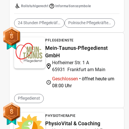
Rollstuhlgerecht
Informationssymbole
24 Stunden Pflegekräfte Agentur
Polnische Pflegekräfte Agentur
8
PFLEGEDIENSTE
Mein-Taunus-Pflegedienst
GmbH
Hofheimer Str. 1 A
65931
Frankfurt am Main
Geschlossen
• öffnet heute um
08:00 Uhr
Pflegedienst
8
PHYSIOTHERAPIE
PhysioVital & Coaching