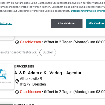
druckereien
Druckwerkstatt
 besteht die Gefahr, dass Deine Daten durch US-Behörden zu Zwecken der Überwachung o
smöglichkeiten verarbeitet werden können. Du kannst diese Einwilligung jederzeit widerr
on Cookies auf Unbedingt erforderlich Cookies beschränkst.
Datenschutzhinweise
Impre
DRUCKEREIEN
Zarbock GmbH & Co. KG
stellungen
Alle ablehnen
Alle Cookies
Sontraer Str. 6
60386
Frankfurt
Geschlossen
• öffnet in 2 Tagen (Montag) um
08:00
ss-Standard-Offsetdruck
Bücher
DRUCKEREIEN
A. & R. Adam e.K., Verlag + Agentur
Alttolkewitz 9
01279
Dresden
Geschlossen
• öffnet in 2 Tagen (Montag) um
08:00
DRUCKEREIEN