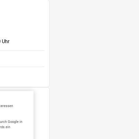
 Uhr
nteressen
durch Google in
rds ein