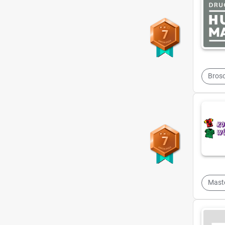
7
Bros
7
Mast