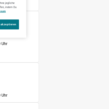
hne jegliche
ufen, indem Du
ssum
 akzeptieren
 Uhr
 Uhr