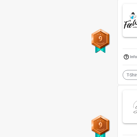
9
Inf
T-Shi
9