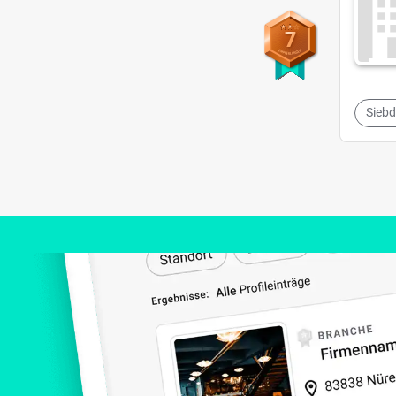
7
Siebd