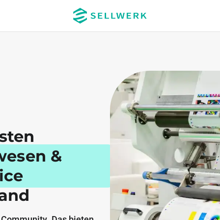
esten
wesen &
ice
land
 Community. Das bieten