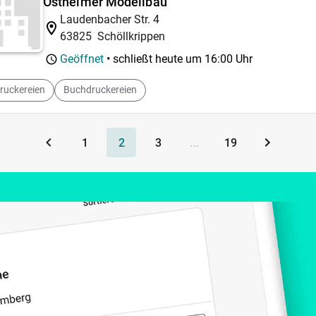
Ostheimer Modellbau
Laudenbacher Str. 4
63825
Schöllkrippen
Geöffnet
• schließt heute um
16:00 Uhr
ruckereien
Buchdruckereien
1
2
3
...
19