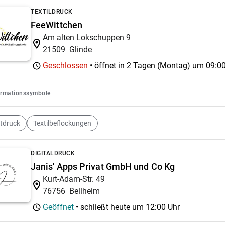
TEXTILDRUCK
FeeWittchen
Am alten Lokschuppen 9
21509
Glinde
Geschlossen
• öffnet in 2 Tagen (Montag) um
09:00
ormationssymbole
rtdruck
Textilbeflockungen
DIGITALDRUCK
Janis' Apps Privat GmbH und Co Kg
Kurt-Adam-Str. 49
76756
Bellheim
Geöffnet
• schließt heute um
12:00 Uhr