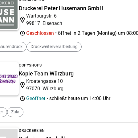
Druckerei Peter Husemann GmbH
Wartburgstr. 6
99817
Eisenach
Geschlossen
• öffnet in 2 Tagen (Montag) um
08:00
chürendruck
Druckweiterverarbeitung
COPYSHOPS
Kopie Team Würzburg
Kroatengasse 10
97070
Würzburg
Geöffnet
• schließt heute um
14:00 Uhr
er
Zula
DRUCKEREIEN