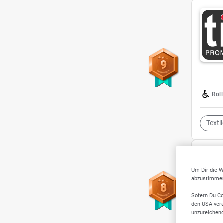
9
Rol
Texti
Um Dir die W
abzustimmen,
8
Sofern Du Co
den USA vera
unzureichen