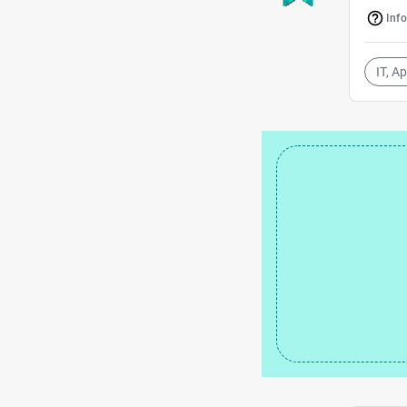
Inf
IT, A