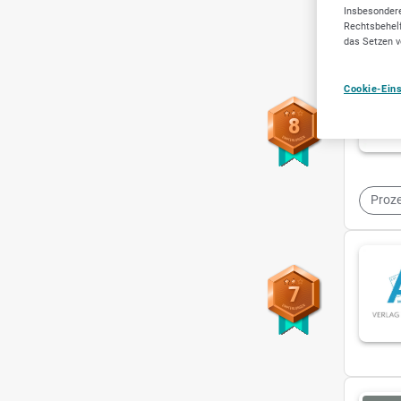
Buch
Insbesondere
Rechtsbehelf
das Setzen v
Cookie-Ein
8
Proze
7