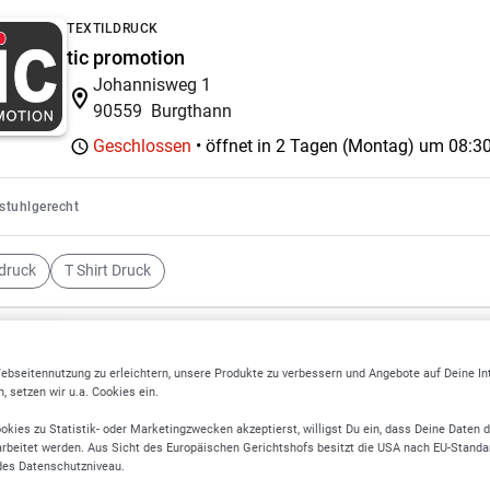
TEXTILDRUCK
tic promotion
Johannisweg 1
90559
Burgthann
Geschlossen
• öffnet in 2 Tagen (Montag) um
08:30
lstuhlgerecht
ldruck
T Shirt Druck
DRUCKEREIEN
Walz Druckcenter
ebseitennutzung zu erleichtern, unsere Produkte zu verbessern und Angebote auf Deine I
Kirchgasse 5
 setzen wir u.a. Cookies ein.
97762
Hammelburg
okies zu Statistik- oder Marketingzwecken akzeptierst, willigst Du ein, dass Deine Daten 
rbeitet werden. Aus Sicht des Europäischen Gerichtshofs besitzt die USA nach EU-Standa
Geöffnet
• schließt heute um
12:00 Uhr
des Datenschutzniveau.