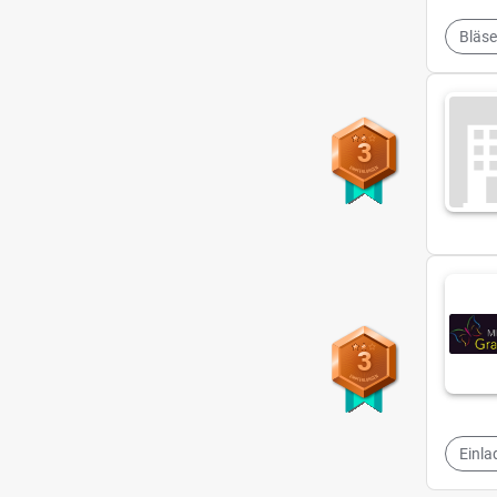
Bläse
3
3
Einla