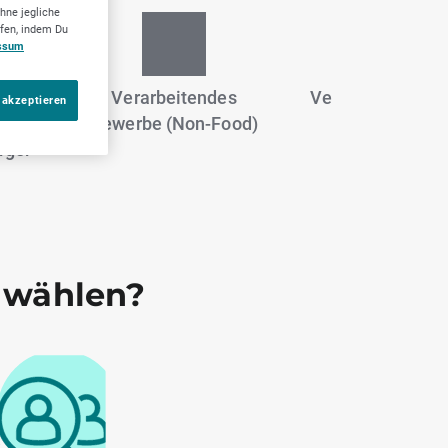
hne jegliche
ufen, indem Du
ssum
terneh
Verarbeitendes
Veranstaltungen
 akzeptieren
- &
Gewerbe (Non-Food)
Unterhaltung
rger
 wählen?