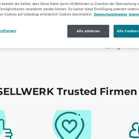
 besteht die Gefahr, dass Deine Daten durch US-Behörden zu Zwecken der Überwachung o
smöglichkeiten verarbeitet werden können. Du kannst diese Einwilligung jederzeit widerr
on Cookies auf Unbedingt erforderlich Cookies beschränkst.
Datenschutzhinweise
Impre
liche
Wissenschaft, Labore
Versorgungsun
stellungen
Alle ablehnen
Alle Cookies
stungen
& Forschung
men, Wasser
Energieverso
ELLWERK Trusted Firmen