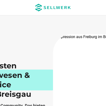
esten
wesen &
ice
Breisgau
 Community. Das bieten