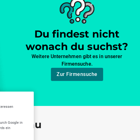
Du findest nicht
wonach du suchst?
Weitere Unternehmen gibt es in unserer
Firmensuche.
Zur Firmensuche
nteressen
Breisgau
durch Google in
rds ein