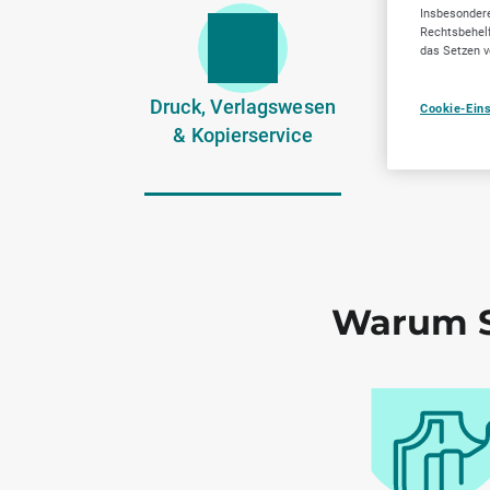
Insbesondere
Rechtsbehelf
das Setzen v
Druck, Verlagswesen
Zahnärzt
Cookie-Ein
& Kopierservice
Dienstlei
Warum S