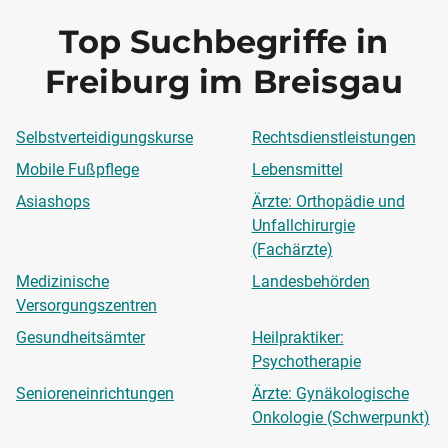
Top Suchbegriffe in
Freiburg im Breisgau
Selbstverteidigungskurse
Rechtsdienstleistungen
Mobile Fußpflege
Lebensmittel
Asiashops
Ärzte: Orthopädie und
Unfallchirurgie
(Fachärzte)
Medizinische
Landesbehörden
Versorgungszentren
Gesundheitsämter
Heilpraktiker:
Psychotherapie
Senioreneinrichtungen
Ärzte: Gynäkologische
Onkologie (Schwerpunkt)