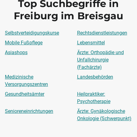
Top Suchbegriffe in
Freiburg im Breisgau
Selbstverteidigungskurse
Rechtsdienstleistungen
Mobile Fußpflege
Lebensmittel
Asiashops
Ärzte: Orthopädie und
Unfallchirurgie
(Fachärzte)
Medizinische
Landesbehörden
Versorgungszentren
Gesundheitsämter
Heilpraktiker:
Psychotherapie
Senioreneinrichtungen
Ärzte: Gynäkologische
Onkologie (Schwerpunkt)