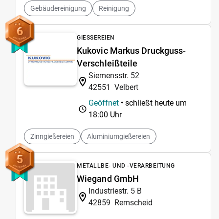
Gebäudereinigung
Reinigung
6
GIESSEREIEN
Kukovic Markus Druckguss-
Verschleißteile
Siemensstr. 52
42551
Velbert
Geöffnet
• schließt heute um
18:00 Uhr
Zinngießereien
Aluminiumgießereien
5
METALLBE- UND -VERARBEITUNG
Wiegand GmbH
Industriestr. 5 B
42859
Remscheid