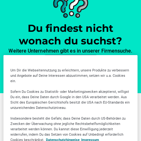
Du findest nicht
wonach du suchst?
Weitere Unternehmen gibt es in unserer Firmensuche.
Zur Firmensuche
Um Dir die Webseitennutzung zu erleichtern, unsere Produkte zu verbessern
und Angebote auf Deine Interessen abzustimmen, setzen wir u.a. Cookies
ein.
Sofern Du Cookies zu Statistik- oder Marketingzwecken akzeptierst, willigst
Du ein, dass Deine Daten durch Google in den USA verarbeitet werden. Aus
Sicht des Europäischen Gerichtshofs besitzt die USA nach EU-Standards ein
unzureichendes Datenschutzniveau.
Weitere Branchen in
Insbesondere besteht die Gefahr, dass Deine Daten durch US-Behörden zu
Solingen
Zwecken der Überwachung ohne jegliche Rechtsbehelfsmöglichkeiten
verarbeitet werden können. Du kannst diese Einwilligung jederzeit
widerrufen, indem Du das Setzen von Cookies auf Unbedingt erforderlich
Cookies beschränkst.
Datenschutzhinweise
Impressum