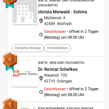
ÄRZTE: KINDER- UND JUGENDMEDIZIN
(FACHÄRZTE)
christa Meiwald - Schirra
Mühlenstr. 4
42489
Wülfrath
Geschlossen
• öffnet in 2 Tagen
(Montag) um
08:00 Uhr
Kinderkardiologe
Kinderkliniken
6
ÄRZTE: UROLOGIE (FACHÄRZTE)
Dr. Reimar Schelkes
Weyerstr. 155
42719
Solingen
Geschlossen
• öffnet in 2 Tagen
(Montag) um
08:00 Uhr
5
PSYCHOTHERAPIE: PSYCHOLOGISCHE