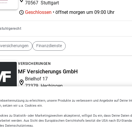
70567
Stuttgart
Geschlossen
• öffnet morgen um
09:00 Uhr
lstuhlgerecht
sversicherungen
Finanzdienste
VERSICHERUNGEN
MF Versicherungs GmbH
Brielhof 17
72379
Hechingen
ebseitennutzung zu erleichtern, unsere Produkte zu verbessern und Angebote auf Deine I
meine Versicherungen
Gabelstapler Garantien
 setzen wir u.a. Cookies ein.
okies zu Statistik- oder Marketingzwecken akzeptierst, willigst Du ein, dass Deine Daten 
VERSICHERUNGSVERMITTLUNG
rbeitet werden. Aus Sicht des Europäischen Gerichtshofs besitzt die USA nach EU-Standa
des Datenschutzniveau.
Syno Finanz GmbH | Versicherungsmakler Reut