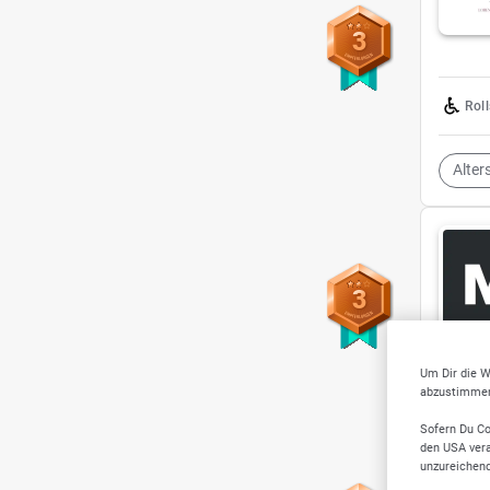
3
Rol
Alter
3
Um Dir die W
Allge
abzustimmen,
Sofern Du Co
den USA vera
unzureichen