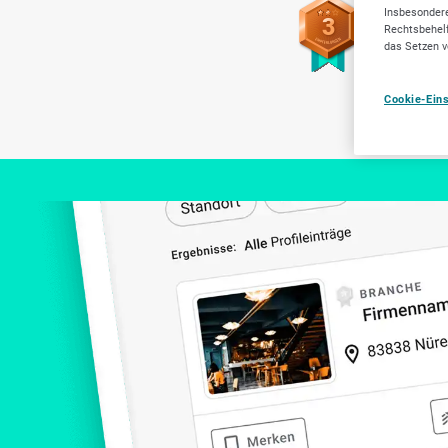
Insbesondere
3
Rechtsbehelf
das Setzen v
Cookie-Ein
Versi