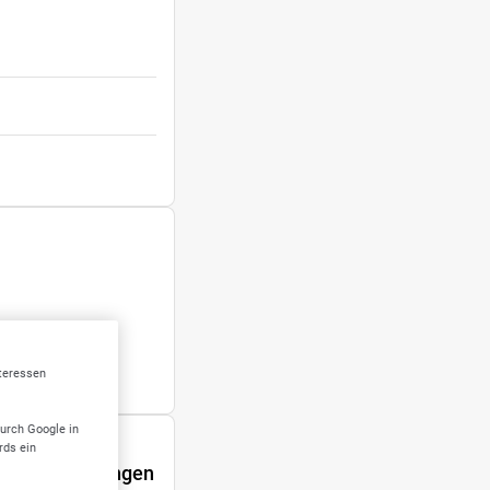
nteressen
durch Google in
rds ein
lingen Engstingen