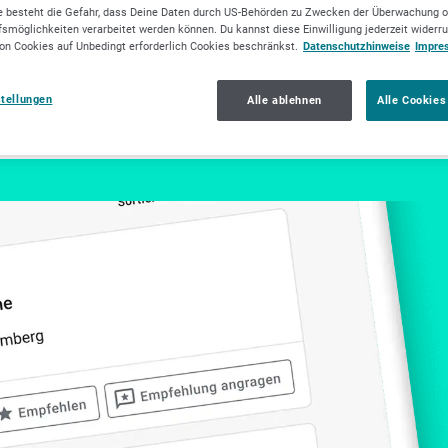
Lange Str. 22 / 1
 besteht die Gefahr, dass Deine Daten durch US-Behörden zu Zwecken der Überwachung o
smöglichkeiten verarbeitet werden können. Du kannst diese Einwilligung jederzeit widerr
72829
Engstingen
on Cookies auf Unbedingt erforderlich Cookies beschränkst.
Datenschutzhinweise
Impre
Geschlossen
• öffnet morgen um
08:00 Uhr
stellungen
Alle ablehnen
Alle Cookies
cherungsvermittlung
Versicherungsmakler