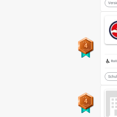
Vers
4
Rol
Schul
4