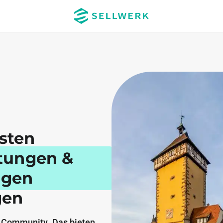
esten
stungen &
ngen
gen
 Community. Das bieten