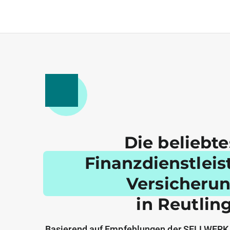
Die beliebt
Finanzdienstlei
Versicheru
in Reutlin
Basierend auf Empfehlungen der SELLWERK