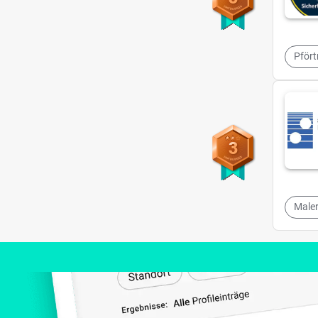
Pfört
3
Maler