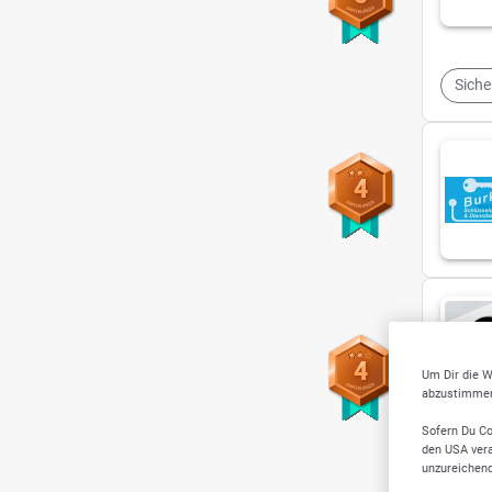
Sich
4
4
Um Dir die W
abzustimmen,
Sofern Du Co
Gebä
den USA vera
unzureichen