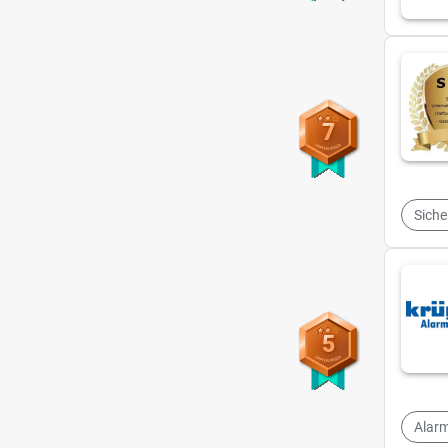
7
Siche
5
Alarm