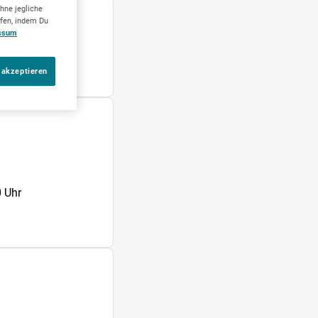
hne jegliche
ufen, indem Du
ssum
 akzeptieren
 Uhr