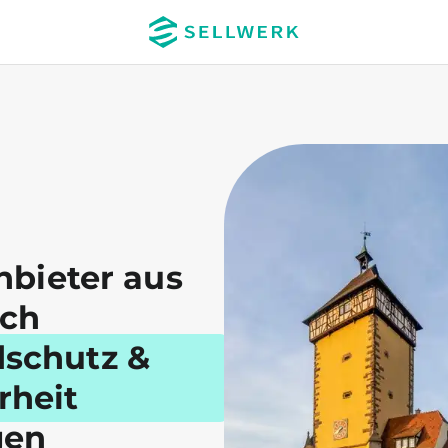
nbieter aus
ich
dschutz &
rheit
gen