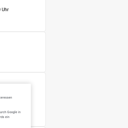
 Uhr
nteressen
durch Google in
rds ein