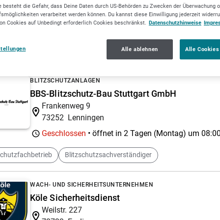
 besteht die Gefahr, dass Deine Daten durch US-Behörden zu Zwecken der Überwachung o
SICHERHEITSTECHNIK
smöglichkeiten verarbeitet werden können. Du kannst diese Einwilligung jederzeit widerr
Munz Sicherheitstechnik
on Cookies auf Unbedingt erforderlich Cookies beschränkst.
Datenschutzhinweise
Impre
Jurastr. 2
72770
Reutlingen
stellungen
Alle ablehnen
Alle Cookies
BLITZSCHUTZANLAGEN
BBS-Blitzschutz-Bau Stuttgart GmbH
Frankenweg 9
73252
Lenningen
Geschlossen
• öffnet in 2 Tagen (Montag) um
08:00
schutzfachbetrieb
Blitzschutzsachverständiger
WACH- UND SICHERHEITSUNTERNEHMEN
Köle Sicherheitsdienst
Weilstr. 227