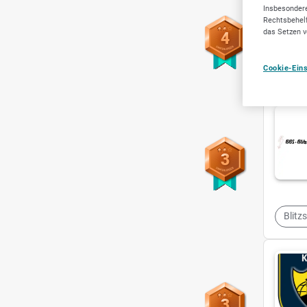
Insbesondere
Rechtsbehelf
das Setzen v
4
Cookie-Ein
3
Blitz
3