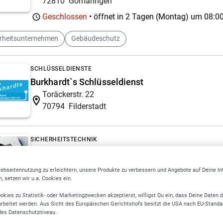
72810
Gomaringen
Geschlossen
• öffnet in 2 Tagen (Montag) um
08:00
erheitsunternehmen
Gebäudeschutz
SCHLÜSSELDIENSTE
Burkhardt`s Schlüsseldienst
Toräckerstr. 22
70794
Filderstadt
SICHERHEITSTECHNIK
Magnetikey
Im Städtle 14
ebseitennutzung zu erleichtern, unsere Produkte zu verbessern und Angebote auf Deine I
72805
Lichtenstein
 setzen wir u.a. Cookies ein.
okies zu Statistik- oder Marketingzwecken akzeptierst, willigst Du ein, dass Deine Daten 
ude sichern
Baustellen sichern
rbeitet werden. Aus Sicht des Europäischen Gerichtshofs besitzt die USA nach EU-Standa
des Datenschutzniveau.