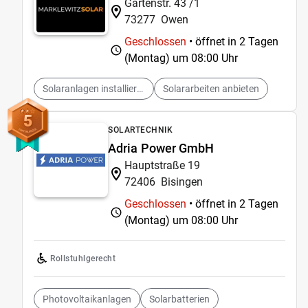
Gartenstr. 43 /1
73277
Owen
Geschlossen
• öffnet in 2 Tagen
(Montag) um
08:00 Uhr
Solaranlagen installieren
Solararbeiten anbieten
5
SOLARTECHNIK
Adria Power GmbH
Hauptstraße 19
72406
Bisingen
Geschlossen
• öffnet in 2 Tagen
(Montag) um
08:00 Uhr
Rollstuhlgerecht
Photovoltaikanlagen
Solarbatterien