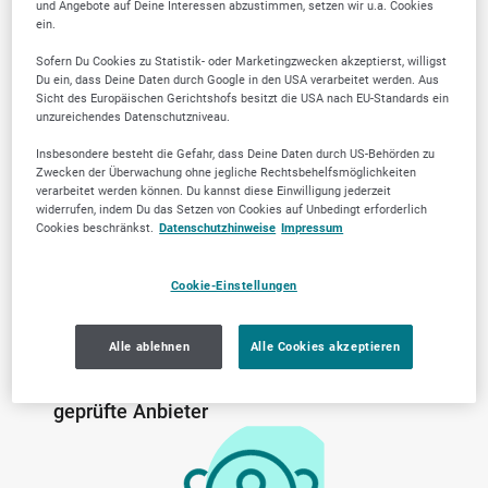
und Angebote auf Deine Interessen abzustimmen, setzen wir u.a. Cookies
ein.
Sofern Du Cookies zu Statistik- oder Marketingzwecken akzeptierst, willigst
Du ein, dass Deine Daten durch Google in den USA verarbeitet werden. Aus
Warum SELLWERK
Sicht des Europäischen Gerichtshofs besitzt die USA nach EU-Standards ein
unzureichendes Datenschutzniveau.
Trusted Firmen wählen?
Insbesondere besteht die Gefahr, dass Deine Daten durch US-Behörden zu
Zwecken der Überwachung ohne jegliche Rechtsbehelfsmöglichkeiten
verarbeitet werden können. Du kannst diese Einwilligung jederzeit
widerrufen, indem Du das Setzen von Cookies auf Unbedingt erforderlich
Cookies beschränkst.
Datenschutzhinweise
Impressum
Cookie-Einstellungen
Alle ablehnen
Alle Cookies akzeptieren
Von der Community
Lokale Marktkenntnis
geprüfte Anbieter