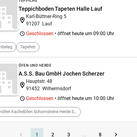
TEPPICHE
Teppichboden Tapeten Halle Lauf
Karl-Büttner-Ring 5
91207
Lauf
Geschlossen
• öffnet heute um
09:00 Uhr
nbelag
Tapeten
ÖFEN UND HERDE
A.S.S. Bau GmbH Jochen Scherzer
Hauptstr. 48
91452
Wilhermsdorf
Geschlossen
• öffnet heute um
10:00 Uhr
Kaminöfen Kachelöfen Schornsteine Herde Schwedenöfen
1
2
3
...
8