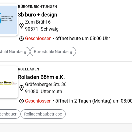
BÜROEINRICHTUNGEN
3b büro + design
Zum Brühl 6
90571
Schwaig
Geschlossen
• öffnet heute um
08:00 Uhr
stuhl Nürnberg
Bürostühle Nürnberg
ROLLLÄDEN
Rolladen Böhm e.K.
Gräfenberger Str. 36
91080
Uttenreuth
Geschlossen
• öffnet in 2 Tagen (Montag) um
08:00
adenbauer
Rolladenbaubetriebe