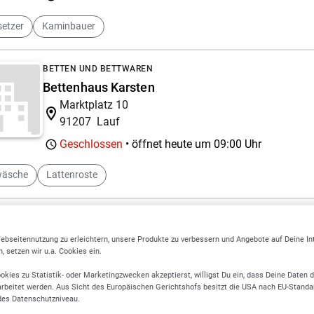
etzer
Kaminbauer
BETTEN UND BETTWAREN
Bettenhaus Karsten
Marktplatz 10
91207
Lauf
Geschlossen
• öffnet heute um
09:00 Uhr
wäsche
Lattenroste
MÖBEL
Möbel-Linnert GmbH
ebseitennutzung zu erleichtern, unsere Produkte zu verbessern und Angebote auf Deine I
 setzen wir u.a. Cookies ein.
Feuchter Str. 7
90475
Nürnberg
okies zu Statistik- oder Marketingzwecken akzeptierst, willigst Du ein, dass Deine Daten 
rbeitet werden. Aus Sicht des Europäischen Gerichtshofs besitzt die USA nach EU-Standa
Geschlossen
• öffnet heute um
09:00 Uhr
des Datenschutzniveau.