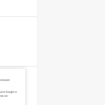
nteressen
durch Google in
rds ein