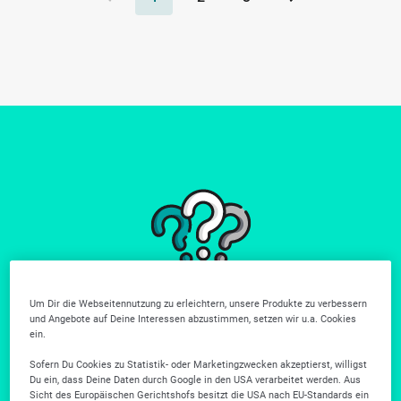
Du findest nicht
Um Dir die Webseitennutzung zu erleichtern, unsere Produkte zu verbessern
und Angebote auf Deine Interessen abzustimmen, setzen wir u.a. Cookies
wonach du suchst?
ein.
Weitere Unternehmen gibt es in unserer Firmensuche.
Sofern Du Cookies zu Statistik- oder Marketingzwecken akzeptierst, willigst
Du ein, dass Deine Daten durch Google in den USA verarbeitet werden. Aus
Zur Firmensuche
Sicht des Europäischen Gerichtshofs besitzt die USA nach EU-Standards ein