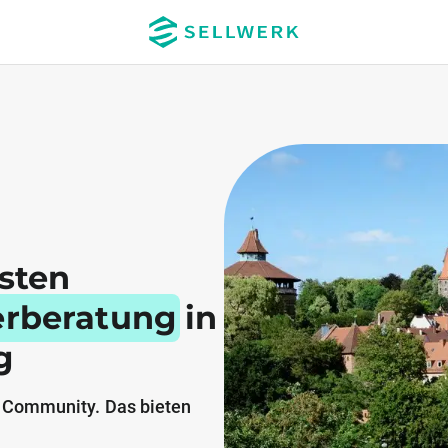
esten
erberatung
in
g
 Community. Das bieten