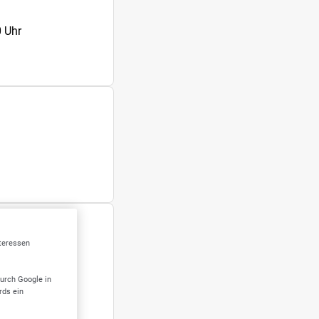
 Uhr
nteressen
durch Google in
rds ein