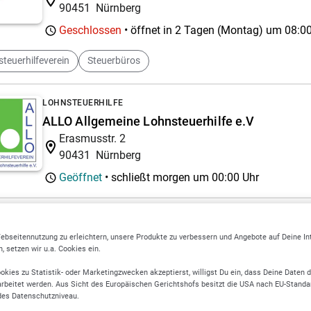
90451
Nürnberg
Geschlossen
• öffnet in 2 Tagen (Montag) um
08:00
teuerhilfeverein
Steuerbüros
LOHNSTEUERHILFE
ALLO Allgemeine Lohnsteuerhilfe e.V
Erasmusstr. 2
90431
Nürnberg
Geöffnet
• schließt morgen um
00:00 Uhr
STEUERBERATUNG
Berger Florian und Martina Steuerberater
ebseitennutzung zu erleichtern, unsere Produkte zu verbessern und Angebote auf Deine I
 setzen wir u.a. Cookies ein.
Im Stöckig 58 A
90765
Fürth
okies zu Statistik- oder Marketingzwecken akzeptierst, willigst Du ein, dass Deine Daten 
rbeitet werden. Aus Sicht des Europäischen Gerichtshofs besitzt die USA nach EU-Standa
des Datenschutzniveau.
teuerhilfeverein
Steuerbüros