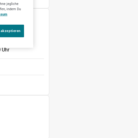
hne jegliche
ufen, indem Du
ssum
llschaft mbH
 akzeptieren
 Uhr