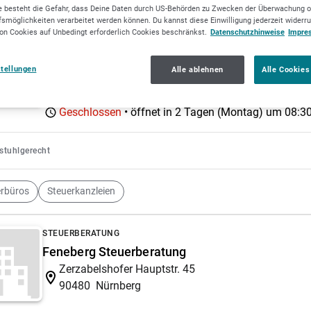
 besteht die Gefahr, dass Deine Daten durch US-Behörden zu Zwecken der Überwachung o
smöglichkeiten verarbeitet werden können. Du kannst diese Einwilligung jederzeit widerr
on Cookies auf Unbedingt erforderlich Cookies beschränkst.
Datenschutzhinweise
Impre
STEUERBERATUNG
Brehm, Maslo & Collegen Steuerberatungsgese
stellungen
Alle ablehnen
Alle Cookies
Steingasse 7b
91217
Hersbruck
Geschlossen
• öffnet in 2 Tagen (Montag) um
08:30
lstuhlgerecht
erbüros
Steuerkanzleien
STEUERBERATUNG
Feneberg Steuerberatung
Zerzabelshofer Hauptstr. 45
90480
Nürnberg