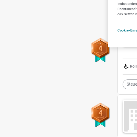
Insbesondere
Rechtsbehelf
das Setzen v
Cookie-Ein
4
Rol
Steu
4