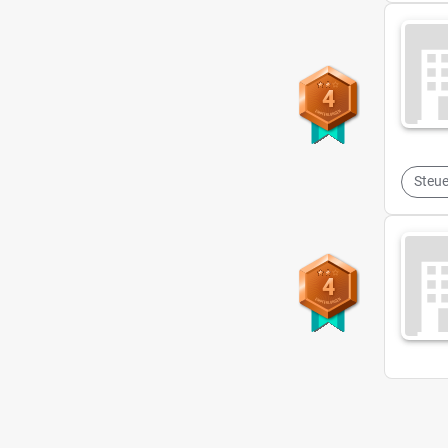
4
Steue
4