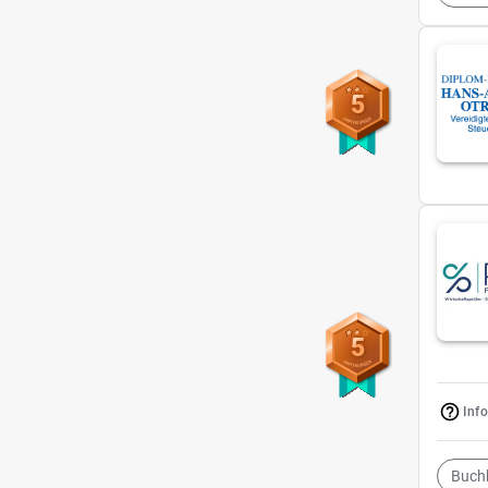
5
5
Inf
Buch