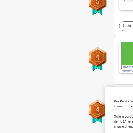
5
Lohns
4
Um Dir die W
abzustimmen,
4
Sofern Du Co
den USA vera
unzureichen
Lohns