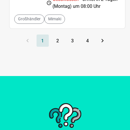
(Montag) um
08:00 Uhr
Großhändler
Mimaki
1
2
3
4