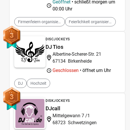
Geöffnet
• schließt morgen um
00:00 Uhr
Firmenfeiern organisieren
Feierlichkeit organisieren
3
DISCJOCKEYS
DJ Tios
Albertine-Scherer-Str. 21
67134
Birkenheide
Geschlossen
• öffnet um
Uhr
DJ
Hochzeit
3
DISKJOCKEYS
DJcall
Mittelgewann 7 /1
68723
Schwetzingen