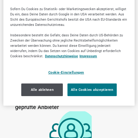
Sofern Du Cookies zu Statistik- oder Marketingzwecken akzeptierst, willigst
Du ein, dass Deine Daten durch Google in den USA verarbeitet werden. Aus
Warum SELLWERK
Sicht des Europäischen Gerichtshofs besitzt die USA nach EU-Standards ein
unzureichendes Datenschutzniveau.
Trusted Firmen wählen?
Insbesondere besteht die Gefahr, dass Deine Daten durch US-Behörden zu
Zwecken der Überwachung ohne jegliche Rechtsbehelfsmöglichkeiten
verarbeitet werden können. Du kannst diese Einwilligung jederzeit
widerrufen, indem Du das Setzen von Cookies auf Unbedingt erforderlich
Cookies beschränkst.
Datenschutzhinweise
Impressum
Cookie-Einstellungen
Alle ablehnen
Alle Cookies akzeptieren
Von der Community
Lokale Marktkenntnis
geprüfte Anbieter